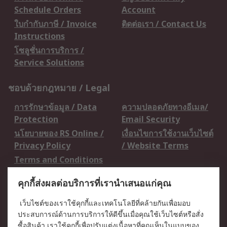
Schedule Orders
Account
ใบกำกับภาษี / Invoice
ติดต่อเรา / Contact Us
Instructions
โซลูชั่นการบริการ /
Service Solutions
ชอบด้วยกฎหมาย / Legal
การรักษาข้อมูล / Data
ความปลอดภัยทางอีเมล/
Protection
Email Security
นโยบายของ RS Online /
เงื่อนไขการใช้งานเว็บไซต์
Privacy Policy
/ Website Terms
Terms and Conditions
of Sale
คุกกี้ส่งผลต่อบริการที่เรานำเสนอแก่คุณ
เกี่ยวกับ RS / About RS
เว็บไซต์ของเราใช้คุกกี้และเทคโนโลยีที่คล้ายกันเพื่อมอบ
ประสบการณ์ด้านการบริการให้ดีขึ้นเมื่อคุณใช้เว็บไซต์หรือสั่ง
RS ทั่วโลก / RS
ข่าวประชาสัมพันธ์ / Press
ซื้อสินค้า เราใช้คุกกี้เพื่อปรับแต่งเนื้อหาที่คุณเห็นในแบบของ