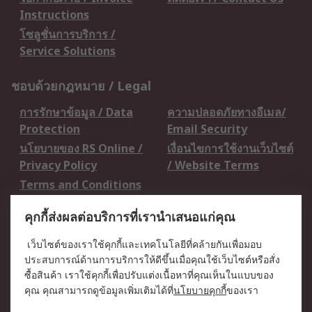
Instructions
โซลูชั่นการบริการ /
Service Solutions
ชอบด้วยกฎหมาย / Legal
การรักษาข้อมูล / Data
ความปลอดภัยทางอีเมล/
Protection
Email Security
นโยบายของ RS Online /
เงื่อนไขการใช้งานเว็บไซต์
Privacy Policy
/ Website Terms
Terms and Conditions
of Sale
คุกกี้ส่งผลต่อบริการที่เรานำเสนอแก่คุณ
เกี่ยวกับ RS / About RS
เว็บไซต์ของเราใช้คุกกี้และเทคโนโลยีที่คล้ายกันเพื่อมอบ
ประสบการณ์ด้านการบริการให้ดีขึ้นเมื่อคุณใช้เว็บไซต์หรือสั่ง
RS ทั่วโลก / RS
ข่าวประชาสัมพันธ์ / Press
ซื้อสินค้า เราใช้คุกกี้เพื่อปรับแต่งเนื้อหาที่คุณเห็นในแบบของ
Worldwide
Centre
คุณ คุณสามารถดูข้อมูลเพิ่มเติมได้ที่
นโยบายคุกกี้
ของเรา
บริษัทในเครือ RS /
วิธีการชำระเงิน /