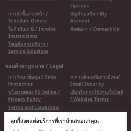
Options
การสั่งซื้อล่วงหน้า /
บัญชีของฉัน / My
Schedule Orders
Account
ใบกำกับภาษี / Invoice
ติดต่อเรา / Contact Us
Instructions
โซลูชั่นการบริการ /
Service Solutions
ชอบด้วยกฎหมาย / Legal
การรักษาข้อมูล / Data
ความปลอดภัยทางอีเมล/
Protection
Email Security
นโยบายของ RS Online /
เงื่อนไขการใช้งานเว็บไซต์
Privacy Policy
/ Website Terms
Terms and Conditions
of Sale
คุกกี้ส่งผลต่อบริการที่เรานำเสนอแก่คุณ
เกี่ยวกับ RS / About RS