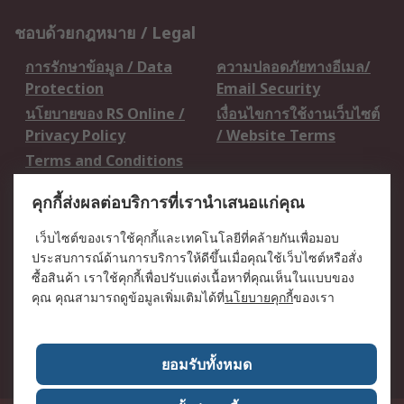
ชอบด้วยกฎหมาย / Legal
การรักษาข้อมูล / Data
ความปลอดภัยทางอีเมล/
Protection
Email Security
นโยบายของ RS Online /
เงื่อนไขการใช้งานเว็บไซต์
Privacy Policy
/ Website Terms
Terms and Conditions
of Sale
คุกกี้ส่งผลต่อบริการที่เรานำเสนอแก่คุณ
เกี่ยวกับ RS / About RS
เว็บไซต์ของเราใช้คุกกี้และเทคโนโลยีที่คล้ายกันเพื่อมอบ
ประสบการณ์ด้านการบริการให้ดีขึ้นเมื่อคุณใช้เว็บไซต์หรือสั่ง
RS ทั่วโลก / RS
ข่าวประชาสัมพันธ์ / Press
ซื้อสินค้า เราใช้คุกกี้เพื่อปรับแต่งเนื้อหาที่คุณเห็นในแบบของ
Worldwide
Centre
คุณ คุณสามารถดูข้อมูลเพิ่มเติมได้ที่
นโยบายคุกกี้
ของเรา
บริษัทในเครือ RS /
วิธีการชำระเงิน /
Corporate Group
Payment Details
เกี่ยวกับ RS / About RS
อาชีพที่ RS / Careers
ยอมรับทั้งหมด