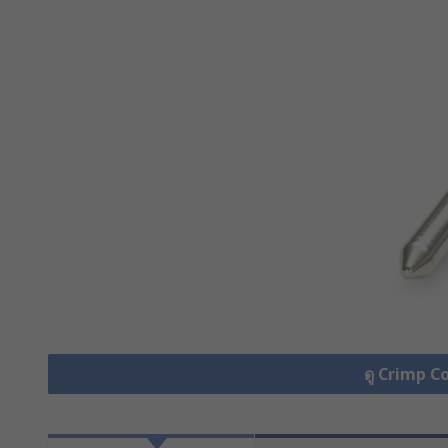
ดู Crimp C