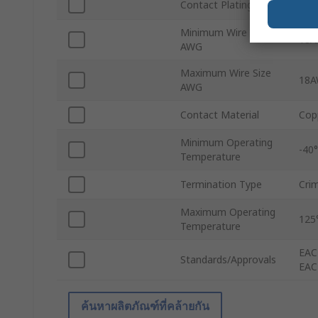
Contact Plating
Silv
Minimum Wire Size
18
AWG
Maximum Wire Size
18
AWG
Contact Material
Cop
Minimum Operating
-40
Temperature
Termination Type
Cri
Maximum Operating
125
Temperature
EAC
Standards/Approvals
EAC
ค้นหาผลิตภัณฑ์ที่คล้ายกัน