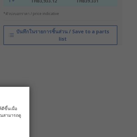
1 +
THB3,933.12
THB39.331
*ตัวบ่งบอกราคา / price indicative
บันทึกในรายการชิ้นส่วน / Save to a parts
list
ขึ้นเมื่อ
 คุณสามารถดู