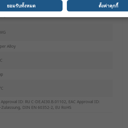
er
ยอมรับทั้งหมด
ตั้งค่าคุกกี้
AWG
AWG
per Alloy
°C
mp
°C
 Approval ID: RU C-DE.AI30.B.01102, EAC Approval ID:
-Zulassung, DIN EN 60352-2, EU RoHS