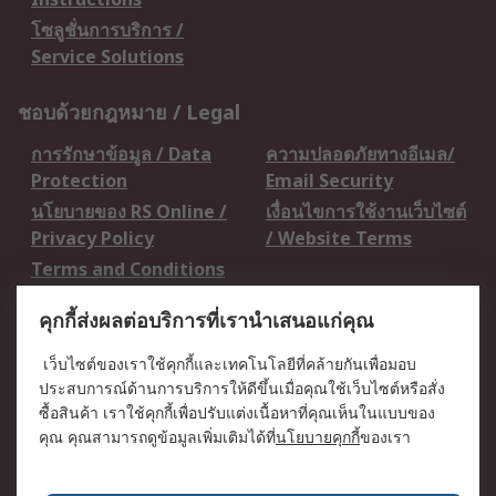
โซลูชั่นการบริการ /
Service Solutions
ชอบด้วยกฎหมาย / Legal
การรักษาข้อมูล / Data
ความปลอดภัยทางอีเมล/
Protection
Email Security
นโยบายของ RS Online /
เงื่อนไขการใช้งานเว็บไซต์
Privacy Policy
/ Website Terms
Terms and Conditions
of Sale
คุกกี้ส่งผลต่อบริการที่เรานำเสนอแก่คุณ
เกี่ยวกับ RS / About RS
เว็บไซต์ของเราใช้คุกกี้และเทคโนโลยีที่คล้ายกันเพื่อมอบ
ประสบการณ์ด้านการบริการให้ดีขึ้นเมื่อคุณใช้เว็บไซต์หรือสั่ง
RS ทั่วโลก / RS
ข่าวประชาสัมพันธ์ / Press
ซื้อสินค้า เราใช้คุกกี้เพื่อปรับแต่งเนื้อหาที่คุณเห็นในแบบของ
Worldwide
Centre
คุณ คุณสามารถดูข้อมูลเพิ่มเติมได้ที่
นโยบายคุกกี้
ของเรา
บริษัทในเครือ RS /
วิธีการชำระเงิน /
Corporate Group
Payment Details