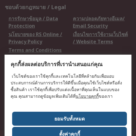
ชอบด้วยกฎหมาย / Legal
การรักษาข้อมูล / Data
ความปลอดภัยทางอีเมล/
Protection
Email Security
นโยบายของ RS Online /
เงื่อนไขการใช้งานเว็บไซต์
Privacy Policy
/ Website Terms
Terms and Conditions
of Sale
คุกกี้ส่งผลต่อบริการที่เรานำเสนอแก่คุณ
เกี่ยวกับ RS / About RS
เว็บไซต์ของเราใช้คุกกี้และเทคโนโลยีที่คล้ายกันเพื่อมอบ
ประสบการณ์ด้านการบริการให้ดีขึ้นเมื่อคุณใช้เว็บไซต์หรือสั่ง
RS ทั่วโลก / RS
ข่าวประชาสัมพันธ์ / Press
ซื้อสินค้า เราใช้คุกกี้เพื่อปรับแต่งเนื้อหาที่คุณเห็นในแบบของ
Worldwide
Centre
คุณ คุณสามารถดูข้อมูลเพิ่มเติมได้ที่
นโยบายคุกกี้
ของเรา
บริษัทในเครือ RS /
วิธีการชำระเงิน /
Corporate Group
Payment Details
เกี่ยวกับ RS / About RS
อาชีพที่ RS / Careers
ยอมรับทั้งหมด
ตั้งค่าคุกกี้