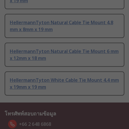
x 19 mm
HellermannTyton Natural Cable Tie Mount 4.8
mm x 8mm x 19 mm
HellermannTyton Natural Cable Tie Mount 6 mm
x 12mm x 18 mm
HellermannTyton White Cable Tie Mount 4.4 mm
x 19mm x 19 mm
โทรศัพท์สอบถามข้อมูล
+66 2 648 6868