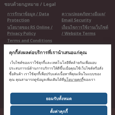
ชอบด้วยกฎหมาย / Legal
การรักษาข้อมูล / Data
ความปลอดภัยทางอีเมล/
Protection
Email Security
นโยบายของ RS Online /
เงื่อนไขการใช้งานเว็บไซต์
Privacy Policy
/ Website Terms
Terms and Conditions
of Sale
คุกกี้ส่งผลต่อบริการที่เรานำเสนอแก่คุณ
เกี่ยวกับ RS / About RS
เว็บไซต์ของเราใช้คุกกี้และเทคโนโลยีที่คล้ายกันเพื่อมอบ
ประสบการณ์ด้านการบริการให้ดีขึ้นเมื่อคุณใช้เว็บไซต์หรือสั่ง
RS ทั่วโลก / RS
ข่าวประชาสัมพันธ์ / Press
ซื้อสินค้า เราใช้คุกกี้เพื่อปรับแต่งเนื้อหาที่คุณเห็นในแบบของ
Worldwide
Centre
คุณ คุณสามารถดูข้อมูลเพิ่มเติมได้ที่
นโยบายคุกกี้
ของเรา
บริษัทในเครือ RS /
วิธีการชำระเงิน /
Corporate Group
Payment Details
เกี่ยวกับ RS / About RS
อาชีพที่ RS / Careers
ยอมรับทั้งหมด
ตั้งค่าคุกกี้
50 GMM Grammy Place, 19th Floor, Unit 1901-1904, Sukhumvit 21 Road