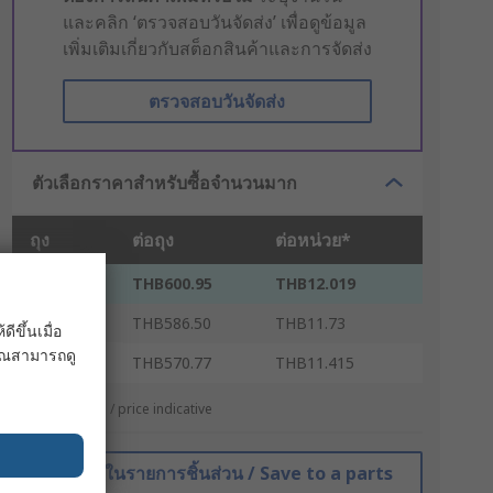
และคลิก ‘ตรวจสอบวันจัดส่ง’ เพื่อดูข้อมูล
เพิ่มเติมเกี่ยวกับสต็อกสินค้าและการจัดส่ง
ตรวจสอบวันจัดส่ง
ตัวเลือกราคาสำหรับซื้อจำนวนมาก
ถุง
ต่อถุง
ต่อหน่วย*
1 - 14
THB600.95
THB12.019
15 - 49
THB586.50
THB11.73
ขึ้นเมื่อ
 คุณสามารถดู
50 +
THB570.77
THB11.415
*ตัวบ่งบอกราคา / price indicative
บันทึกในรายการชิ้นส่วน / Save to a parts