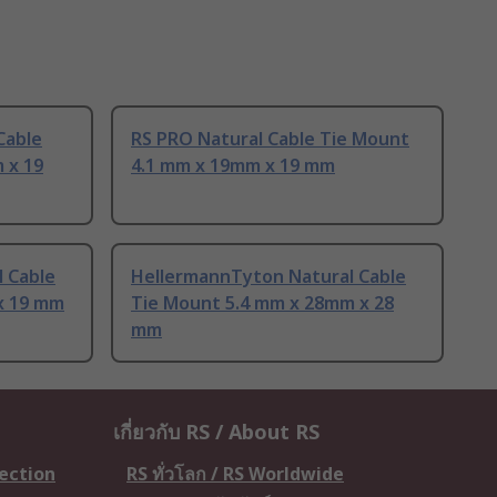
Cable
RS PRO Natural Cable Tie Mount
 x 19
4.1 mm x 19mm x 19 mm
 Cable
HellermannTyton Natural Cable
x 19 mm
Tie Mount 5.4 mm x 28mm x 28
mm
เกี่ยวกับ RS / About RS
tection
RS ทั่วโลก / RS Worldwide