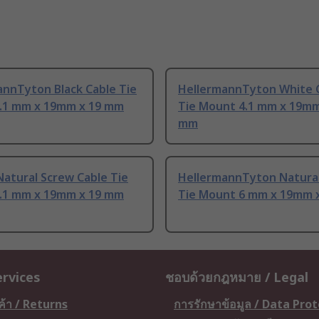
annTyton Black Cable Tie
HellermannTyton White 
.1 mm x 19mm x 19 mm
Tie Mount 4.1 mm x 19mm
mm
atural Screw Cable Tie
HellermannTyton Natural
.1 mm x 19mm x 19 mm
Tie Mount 6 mm x 19mm 
ervices
ชอบด้วยกฎหมาย / Legal
ค้า / Returns
การรักษาข้อมูล / Data Pro