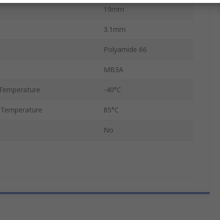
19mm
3.1mm
Polyamide 66
MB3A
Temperature
-40°C
 Temperature
85°C
No