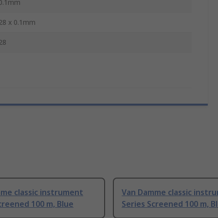
0.1mm
28 x 0.1mm
28
me classic instrument
Van Damme classic instr
creened 100 m, Blue
Series Screened 100 m, B