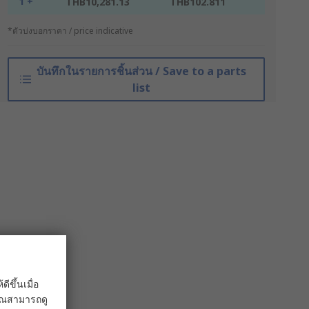
1 +
THB10,281.13
THB102.811
*ตัวบ่งบอกราคา / price indicative
บันทึกในรายการชิ้นส่วน / Save to a parts
list
ขึ้นเมื่อ
 คุณสามารถดู