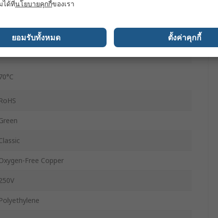
มได้ที่
นโยบายคุกกี้
ของเรา
No Halogen Emission
-25°C
ยอมรับทั้งหมด
ตั้งค่าคุกกี้
Stranded
70°C
RoHS
Green
Classic
Oxygen-Free Copper
250V
Polyethylene