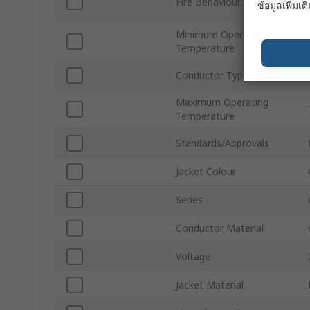
Fire Behaviour
ข้อมูลเพิ่มเติ
Minimum Operating
Temperature
Conductor Type
Maximum Operating
Temperature
Standards/Approvals
Jacket Colour
Series
Conductor Material
Voltage
Jacket Material