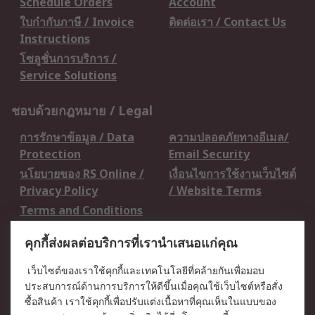
Schedule Orders
Account
ใบกำกับภาษี / Invoice
ติดต่อเรา / Contact Us
Instructions
โซลูชั่นการบริการ /
Service Solutions
ชอบด้วยกฎหมาย / Legal
การรักษาข้อมูล / Data
ความปลอดภัยทางอีเมล/
Protection
Email Security
นโยบายของ RS Online /
เงื่อนไขการใช้งานเว็บไซต์
Privacy Policy
/ Website Terms
Terms and Conditions
of Sale
คุกกี้ส่งผลต่อบริการที่เรานำเสนอแก่คุณ
เกี่ยวกับ RS / About RS
เว็บไซต์ของเราใช้คุกกี้และเทคโนโลยีที่คล้ายกันเพื่อมอบ
ประสบการณ์ด้านการบริการให้ดีขึ้นเมื่อคุณใช้เว็บไซต์หรือสั่ง
RS ทั่วโลก / RS
ข่าวประชาสัมพันธ์ / Press
ซื้อสินค้า เราใช้คุกกี้เพื่อปรับแต่งเนื้อหาที่คุณเห็นในแบบของ
Worldwide
Centre