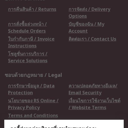
การคืนสินค้า / Returns
การจัดส่ง / Delivery
Options
การสั่งซื้อล่วงหน้า /
บัญชีของฉัน / My
Schedule Orders
Account
ใบกำกับภาษี / Invoice
ติดต่อเรา / Contact Us
Instructions
โซลูชั่นการบริการ /
Service Solutions
ชอบด้วยกฎหมาย / Legal
การรักษาข้อมูล / Data
ความปลอดภัยทางอีเมล/
Protection
Email Security
นโยบายของ RS Online /
เงื่อนไขการใช้งานเว็บไซต์
Privacy Policy
/ Website Terms
Terms and Conditions
of Sale