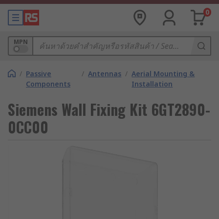
0
MPN
/
Passive
/
Antennas
/
Aerial Mounting &
Components
Installation
Siemens Wall Fixing Kit 6GT2890-
0CC00