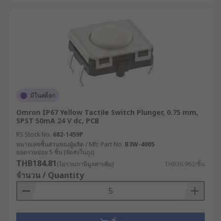
ในการใช้งานหนัก
อุตสาหกรรมอาหารและเครื่องมือทางการแพทย์ :
ใช้กับเครื่องตรวจวัดอุณหภูมิ, เครื่องชั่งน้ำหนัก
หรือ อุปกรณ์ที่ต้องมีการป้องกันจากการสัมผัส
สารเคมีและความชื้น เพื่อการควบคุมที่แม่นยำ
และปลอดภัย
อุตสาหกรรมยานยนต์ : ใช้ในระบบควบคุม
มีในสต็อก
ภายในรถยนต์ ไม่ว่าจะเป็นปุ่มเปิด-ปิดเครื่องเสียง
Omron IP67 Yellow Tactile Switch Plunger, 0.75 mm,
หรือปุ่มควบคุมฟังก์ชันต่าง ๆ ภายในรถยนต์ที่
SPST 50mA 24 V dc, PCB
ต้องการความแม่นยำในการตอบสนองต่อการกด
RS Stock No.
682-1459P
คู่มือเลือกซื้อ Tact Switch ให้
หมายเลขชิ้นส่วนของผู้ผลิต / Mfr. Part No.
B3W-4005
ยอดรวมย่อย 5 ชิ้น (จัดส่งในถุง)
เกิดประสิทธิภาพสูงสุด
THB184.81
(ไม่รวมภาษีมูลค่าเพิ่ม)
THB36.962/ชิ้น
จำนวน / Quantity
สวิตช์แท็กไทล์มีให้เลือกหลากหลายประเภท ดังนั้น
ก่อนซื้อ PCB Tactile Switch, Sealed Tactile Switch
จึงต้องพิจารณาหลายปัจจัยประกอบกัน เพื่อให้ได้สวิตช์