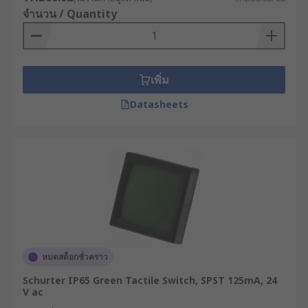
ปิดวงจร
จำนวน / Quantity
การปล่อยปุ่ม : เมื่อปล่อยปุ่ม การสัมผัสจะหายไป
และวงจรจะกลับไปสู่สถานะเดิม
ข้อดีของการใช้งานสวิตช์แท็กไฟฟ้าที่ได้มาตรฐาน
เพิ่ม
สวิตช์ประเภทนี้มีคุณสมบัติเด่นหลายประการ จึงทำให้
Datasheets
เหมาะสมกับการใช้งานหลากหลายรูปแบบ ตั้งแต่เครื่อง
มืออิเล็กทรอนิกส์ ไปจนถึงอุปกรณ์อุตสาหกรรม โดย
ข้อดีสำคัญของสวิตช์แท็กไฟฟ้า ได้แก่
ผู้ใช้รู้สึกถึงสัมผัสที่ชัดเจนเมื่อสวิตช์ทำงาน ซึ่ง
ช่วยให้มั่นใจได้ว่าผู้ใช้ได้กดปุ่มจริง ๆ ไม่ว่าจะเป็น
คีย์บอร์ด, รีโมตคอนโทรล, หรือเครื่องมือควบคุม
ในอุตสาหกรรม
มีความทนทานสูง สามารถทนต่อการใช้งานที่ต่อ
หมดสต็อกชั่วคราว
เนื่องและหนักหน่วงโดยไม่สูญเสียประสิทธิภาพ
Schurter IP65 Green Tactile Switch, SPST 125mA, 24
เช่น ในคีย์บอร์ดคอมพิวเตอร์ ที่ต้องกดหลายครั้ง
V ac
ต่อวัน หรือรีโมตคอนโทรลที่ต้องใช้งานบ่อย ๆ