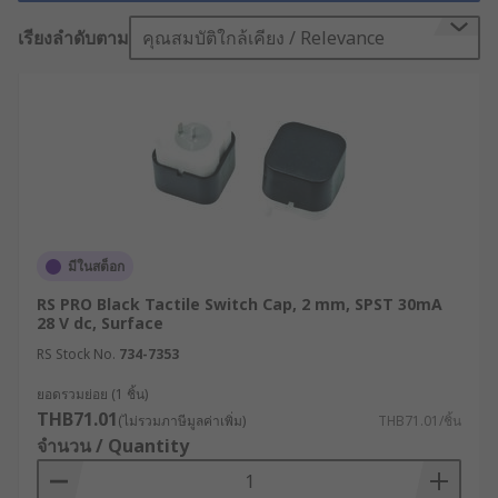
On/Off) โดยจะเชื่อมต่อวงจรไฟฟ้าเมื่อมีการกดปุ่ม
และจะตัดการเชื่อมต่อวงจรทันทีเมื่อปล่อยปุ่มออก การ
เรียงลำดับตาม
คุณสมบัติใกล้เคียง / Relevance
ทำงานลักษณะนี้ทำให้ Tact Switch เป็นตัวเลือกที่
เหมาะสมสำหรับอุปกรณ์ที่ใช้ป้อนข้อมูลจากผู้ใช้งาน
โดยต้องการความชัดเจนในการตอบสนองทางสัมผัส
(Tactile Feedback) เช่น คีย์บอร์ด แป้นพิมพ์ รีโมต
คอนโทรล และอุปกรณ์อิเล็กทรอนิกส์ต่าง ๆ
โดยปกติแล้ว Tact Switch จะเชื่อมต่อกับแผงวงจรพิมพ์
(PCBs) ซึ่งจะให้การทำงานของสวิตช์มีความแม่นยำ
และสามารถทำซ้ำได้ พร้อมทั้งมีการตอบสนองที่ชัดเจน
มีในสต็อก
ด้วยการคลิกหรือสัมผัสที่เด่นชัด ที่ทำให้ผู้ใช้งานมั่นใจ
RS PRO Black Tactile Switch Cap, 2 mm, SPST 30mA
ว่าได้กดปุ่มเรียบร้อยแล้ว
28 V dc, Surface
RS Stock No.
734-7353
สวิตช์แท็กไฟฟ้าคืออะไร ?
ยอดรวมย่อย (1 ชิ้น)
THB71.01
Tact Switch หรือสวิตช์แท็กไฟฟ้า คือ สวิตช์ที่ออกแบบ
(ไม่รวมภาษีมูลค่าเพิ่ม)
THB71.01/ชิ้น
จำนวน / Quantity
มาเพื่อการกดที่ให้ความรู้สึกสัมผัสที่ชัดเจน (Tactile
Feedback) เมื่อกดสวิตช์จะทำให้เกิดการเชื่อมต่อหรือ