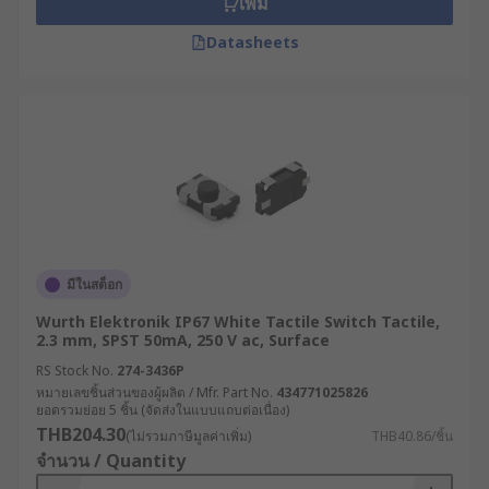
เพิ่ม
ที่ตอบโจทย์การใช้งานได้อย่างสมบูรณ์แบบที่สุด
Datasheets
ขนาดและรูปแบบ : เลือกขนาดของ Tact Switch
ที่เหมาะสมกับพื้นที่ติดตั้ง รวมถึงวิธีการติดตั้งที่
รองรับ เช่น หากอุปกรณ์ของคุณมีพื้นที่จำกัด
ควรเลือกสวิตช์ที่มีขนาดเล็กและสามารถติดตั้ง
ได้ง่ายในพื้นที่นั้น
ความทนทานและอายุการใช้งาน : พิจารณา
ความทนทานของสวิตช์ที่สามารถรองรับจำนวน
รอบการกดตามที่อุปกรณ์ของคุณต้องการ
มีในสต็อก
แรงกดและการเดินทางของปุ่ม : เลือกสวิตช์ที่มี
แรงกดและระยะการเดินทางที่เหมาะสมกับความ
Wurth Elektronik IP67 White Tactile Switch Tactile,
2.3 mm, SPST 50mA, 250 V ac, Surface
สะดวกสบายของผู้ใช้งานและความต้องการใน
การควบคุม
RS Stock No.
274-3436P
หมายเลขชิ้นส่วนของผู้ผลิต / Mfr. Part No.
434771025826
การป้องกันสภาพแวดล้อม : หากใช้งานในสภาพ
ยอดรวมย่อย 5 ชิ้น (จัดส่งในแบบแถบต่อเนื่อง)
แวดล้อมที่มีความท้าทาย เช่น พื้นที่กลางแจ้ง
THB204.30
(ไม่รวมภาษีมูลค่าเพิ่ม)
THB40.86/ชิ้น
หรือสภาพแวดล้อมที่มีความชื้นสูง ควรเลือก
จำนวน / Quantity
Tact Switch ที่มีการป้องกัน เช่น สวิตช์แบบปิด