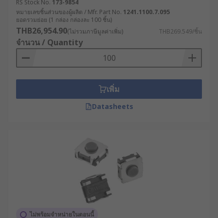
RS Stock No.
173-9854
ความแม่นยำในการตอบสนองการกด โดยจะ
หมายเลขชิ้นส่วนของผู้ผลิต / Mfr. Part No.
1241.1100.7.095
ยอดรวมย่อย (1 กล่อง กล่องละ 100 ชิ้น)
ทำงานเฉพาะเมื่อมีการกดปุ่ม และจะไม่ทำงาน
THB26,954.90
(ไม่รวมภาษีมูลค่าเพิ่ม)
THB269.549/ชิ้น
หากไม่มีแรงกด
จำนวน / Quantity
รองรับการใช้งานในหลายสภาพแวดล้อม เหมาะ
สำหรับการใช้งานที่ต้องการป้องกันความเสียหาย
จากสารเคมีหรือความชื้น
เพิ่ม
ขนาดกะทัดรัด สวิตช์มีขนาดเล็ก ทำให้สามารถ
ติดตั้งได้ในระบบอิเล็กทรอนิกส์ที่มีพื้นที่จำกัด
Datasheets
ประเภทของ Tact Switch ที่
นิยมใช้โดยทั่วไป
การเลือกใช้แท็กสวิตช์สัมผัสขึ้นอยู่กับฟังก์ชันการ
ทำงานและลักษณะการติดตั้ง โดยประเภทที่ได้รับการ
ยอมรับตามมาตรฐานสากลและใช้กันอย่างแพร่หลาย
มีดังต่อไปนี้
ไม่พร้อมจำหน่ายในตอนนี้