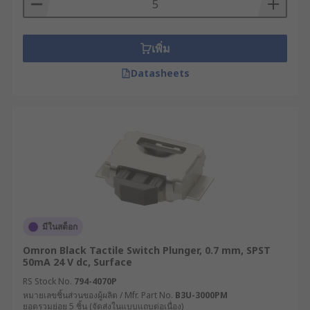
ผนึกหรือสวิตช์กันน้ำ เพื่อให้มั่นใจว่าอุปกรณ์จะ
ทำงานได้อย่างยาวนานและปลอดภัย
เพิ่ม
ประเภทการติดตั้ง : ตรวจสอบให้แน่ใจว่าสวิตช์ที่
เลือกมีความเข้ากันได้กับ PCB หรือแผงควบคุม
Datasheets
ของคุณ ไม่ว่าจะเป็นการติดตั้งแบบผ่านรู
(Through-Hole) หรือการติดตั้งบนพื้นผิว
(Surface-Mount)
ค่าการใช้งานทางไฟฟ้า : ตรวจสอบค่าแรงดัน
ไฟฟ้าและกระแสไฟที่รองรับ ว่าสอดคล้องกับ
วงจรของคุณหรือไม่ เพื่อให้มั่นใจว่าสวิตช์
สามารถทำงานได้อย่างมีประสิทธิภาพและ
ปลอดภัย
คุณสมบัติพิเศษเพิ่มเติม : สวิตช์บางรุ่นมาพร้อม
มีในสต็อก
กับคุณสมบัติพิเศษ เช่น การส่องสว่าง ปุ่มสำหรับ
Omron Black Tactile Switch Plunger, 0.7 mm, SPST
คีย์ หรือ การตั้งค่าพิเศษ ที่ช่วยเพิ่มประสิทธิภาพ
50mA 24 V dc, Surface
การใช้งานและความสะดวกในการควบคุมได้ดี
RS Stock No.
794-4070P
หมายเลขชิ้นส่วนของผู้ผลิต / Mfr. Part No.
B3U-3000PM
ยอดรวมย่อย 5 ชิ้น (จัดส่งในแบบแถบต่อเนื่อง)