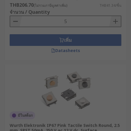
RS จำหน่าย Tactile Electronic
THB206.70
(ไม่รวมภาษีมูลค่าเพิ่ม)
THB41.34/ชิ้น
Switches ราคาโรงงาน
จำนวน / Quantity
คุณภาพระดับสากล
หากคุณกำลังมองหาแหล่งจำหน่าย PCB Tact Switch,
เพิ่ม
Tactile Switch สำหรับคีย์บอร์ด หรือสวิตช์ประเภทอื่น
ๆ ที่เว็บไซต์ RS เราคือตัวแทนขายแท็กสวิตช์จาก
Datasheets
แบรนด์ชั้นนำระดับโลก เช่น RS PRO, C & K,
Panasonic และ TE Connectivity มีสินค้าให้เลือก
ครอบคลุมทุกการใช้งาน สั่งซื้อได้สะดวกตลอด 24
ชั่วโมง พร้อมบริการจัดส่งทั่วประเทศ หรือติดต่อเพื่อ
รับคำแนะนำจากผู้เชี่ยวชาญด้านผลิตภัณฑ์ของเราได้
เลย
มีในสต็อก
Wurth Elektronik IP67 Pink Tactile Switch Round, 2.5
mm, SPST 50mA, 250 V ac 12 V dc, Surface