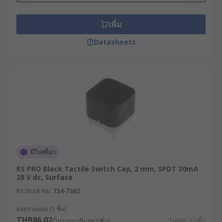
การตัดการเชื่อมต่อในวงจรไฟฟ้า โดยที่ผู้ใช้จะรู้สึกถึง
การทำงานของสวิตช์ได้ทันที ซึ่งทำให้สวิตช์ประเภทนี้
เพิ่ม
เป็นตัวเลือกที่เหมาะสำหรับการควบคุมฟังก์ชันใน
เครื่องมืออิเล็กทรอนิกส์และการควบคุมปุ่มในระบบต่าง
Datasheets
ๆ
หลักการทำงานของ Tact Switch
Tact Switch ทำงานโดยใช้หลักการของการสัมผัสที่
ชัดเจน เมื่อผู้ใช้งานกดปุ่ม การกดจะทำให้เกิดการเชื่อม
ต่อหรือการตัดการเชื่อมต่อในวงจรไฟฟ้า และการ
สัมผัสที่เด่นชัดจะช่วยให้ผู้ใช้มั่นใจว่าได้กดปุ่มจริง ๆ
โดยสามารถอธิบายกระบวนการทำงานให้เห็นภาพ
มากขึ้นได้ ดังนี้
มีในสต็อก
RS PRO Black Tactile Switch Cap, 2 mm, SPDT 30mA
การสัมผัส : เมื่อผู้ใช้กดปุ่มสวิตช์ การสัมผัสจะ
28 V dc, Surface
ทำให้แผงวงจรภายในเกิดการเชื่อมต่อหรือขัด
RS Stock No.
734-7362
ขวางกระแสไฟฟ้า
ยอดรวมย่อย (1 ชิ้น)
วงจรเปิด/ปิด : การกดจะเปิดวงจรให้ทำงาน หรือ
THB86.02
(ไม่รวมภาษีมูลค่าเพิ่ม)
THB86.02/ชิ้น