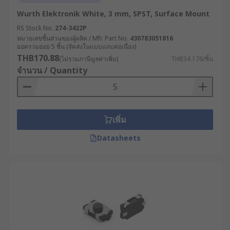
1. แบ่งตามลักษณะการทำงาน
Wurth Elektronik White, 3 mm, SPST, Surface Mount
RS Stock No.
274-3422P
Momentary Tactile Switch : เป็นสวิตช์ที่ทำงาน
หมายเลขชิ้นส่วนของผู้ผลิต / Mfr. Part No.
430783051816
เฉพาะเมื่อมีการกดปุ่ม และจะตัดการทำงานเมื่อ
ยอดรวมย่อย 5 ชิ้น (จัดส่งในแบบแถบต่อเนื่อง)
THB170.88
ปล่อยปุ่ม (เปิด-ปิดวงจรแบบชั่วคราว) ใช้ใน
(ไม่รวมภาษีมูลค่าเพิ่ม)
THB34.176/ชิ้น
จำนวน / Quantity
อุปกรณ์ที่ต้องมีการตอบสนองทันที เช่น คีย์บอร์ด,
รีโมตคอนโทรล หรือ เครื่องใช้ไฟฟ้า
Latching Tactile Switch : สวิตช์ที่ทำงานโดย
การกดครั้งแรกจะทำให้วงจรเชื่อมต่อ และกด
เพิ่ม
ครั้งที่สองจะยกเลิกการเชื่อมต่อวงจร เหมาะ
สำหรับการใช้งานที่ต้องการให้วงจรค้างอยู่ เช่น
Datasheets
เครื่องควบคุมไฟฟ้า, อุปกรณ์สวิตช์คอนโทรลใน
อุตสาหกรรม
Sealed Tactile Switch : มีการปิดผนึกเพื่อป้องกัน
ฝุ่นหรือของเหลวเข้าไปในตัวสวิตช์ ใช้ในอุปกรณ์
ที่ต้องการความทนทานและปลอดภัยสูง เช่น
เครื่องมือทางการแพทย์, อุปกรณ์ในอุตสาหกรรม
อาหาร, หรืออุปกรณ์กลางแจ้ง