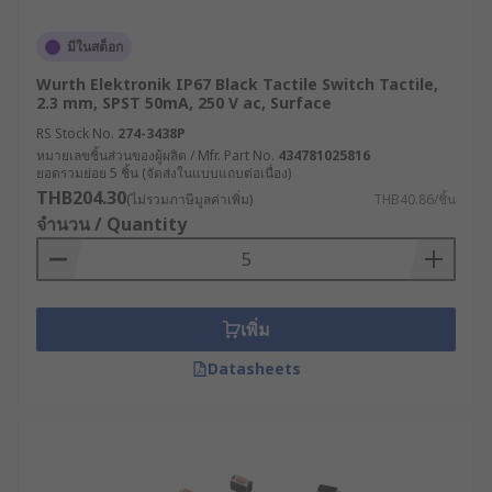
2. แบ่งตามการใช้งาน
มีในสต็อก
Wurth Elektronik IP67 Black Tactile Switch Tactile,
สวิตช์ Tactile สำหรับ PCB : แท็กสวิตช์สำหรับ
2.3 mm, SPST 50mA, 250 V ac, Surface
PCB ออกแบบมาเพื่อการติดตั้งบนแผงวงจรพิมพ์
RS Stock No.
274-3438P
(Printed Circuit Board - PCB) โดยเฉพาะ ใช้ใน
หมายเลขชิ้นส่วนของผู้ผลิต / Mfr. Part No.
434781025816
ยอดรวมย่อย 5 ชิ้น (จัดส่งในแบบแถบต่อเนื่อง)
อุปกรณ์อิเล็กทรอนิกส์และเครื่องมือควบคุมต่าง
THB204.30
(ไม่รวมภาษีมูลค่าเพิ่ม)
THB40.86/ชิ้น
ๆ เช่น เครื่องมือทดสอบ และอุปกรณ์ควบคุม
จำนวน / Quantity
สำหรับการเชื่อมต่อวงจรไฟฟ้า
Tactile Switch สำหรับคีย์บอร์ด : ใช้ในคีย์บอร์ด
คอมพิวเตอร์, คีย์บอร์ดเกมมิง, หรือแป้นพิมพ์
อิเล็กทรอนิกส์ เพื่อให้ผู้ใช้รู้สึกถึงการกดปุ่มที่
เพิ่ม
ชัดเจนและมั่นใจ ทำให้เหมาะสำหรับการใช้งาน
Datasheets
ที่ต้องการสัมผัสที่แน่นอน ในการพิมพ์และการ
ควบคุมคีย์บอร์ด
Tactile Switch สำหรับระบบอุตสาหกรรม : ใช้ใน
การควบคุมเครื่องมือทดสอบ, เครื่องจักรการ
ผลิต, หรืออุปกรณ์ควบคุมในโรงงาน โดยเน้น