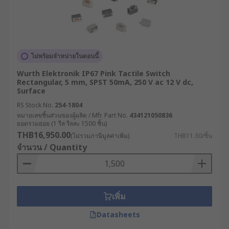
ความทนทานและตอบสนองได้เร็วต่อการใช้งาน
หนัก
ตัวอย่างการใช้งาน Tact
ไม่พร้อมจำหน่ายในตอนนี้
Switch ในอุตสาหกรรมต่าง ๆ
Wurth Elektronik IP67 Pink Tactile Switch
Rectangular, 5 mm, SPST 50mA, 250 V ac 12 V dc,
Tact Switch นิยมนำไปประยุกต์ใช้ในหลากหลาย
Surface
อุปกรณ์ที่ต้องควบคุมการเปิด-ปิดวงจรไฟฟ้า ด้วยสัมผัส
RS Stock No.
254-1804
ที่ชัดเจนและแม่นยำ ยกตัวอย่างเช่น
หมายเลขชิ้นส่วนของผู้ผลิต / Mfr. Part No.
434121050836
ยอดรวมย่อย (1 รีล รีลละ 1500 ชิ้น)
THB16,950.00
(ไม่รวมภาษีมูลค่าเพิ่ม)
THB11.30/ชิ้น
การใช้งานในเครื่องใช้ไฟฟ้าและอุปกรณ์
จำนวน / Quantity
อิเล็กทรอนิกส์ : ใช้ในการควบคุมฟังก์ชันต่าง ๆ
ของเครื่องคิดเลข, เครื่องใช้สำนักงาน, หรือ
เครื่องมืออิเล็กทรอนิกส์อื่น ๆ ที่ต้องมีการกดที่
ชัดเจนและมั่นใจ
เพิ่ม
การใช้งานในระบบอุตสาหกรรม : ใช้ในการ
Datasheets
ควบคุมเครื่องมือทดสอบ, เครื่องจักรการผลิต,
และอุปกรณ์ควบคุมต่าง ๆ โดยเน้นความทนทาน