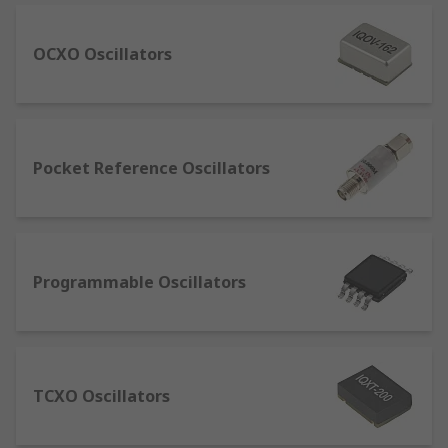
Ceramic Resonators - These create a clock signal
which oscillates between a high and low state
OCXO Oscillators
using a piece of piezoelectric ceramic.
Crystal Oscillators or OCXO TCXO and VCXO –
Normally more cost-effective and compact,
Pocket Reference Oscillators
offering higher stability than ceramic resonators.
Crystal Units – Available in a wide range of
frequencies.
Silicon Oscillators or MEMS Oscillators – Brands
Programmable Oscillators
include Linear Technology, Maxim, Abracon and
Microchip Technology offering a comprehensive
range.
TCXO Oscillators
Sine Wave Oscillators – Used in circuits for test
waveforms