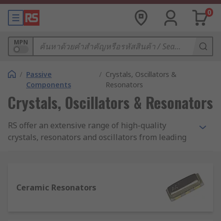
0
MPN
/
Passive
/
Crystals, Oscillators &
Components
Resonators
Crystals, Oscillators & Resonators
RS offer an extensive range of high-quality
crystals, resonators and oscillators from leading
manufacturers such as Abracon, Murata,
Interquip, EPCOS and AVX, to suit all applications.
What are Crystals, Oscillators and
Ceramic Resonators
Resonators?