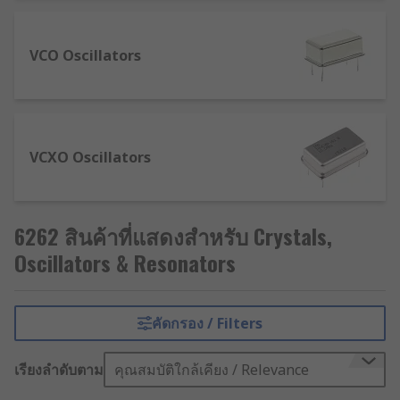
Voltage Controlled Oscillators – These vary the
DC voltage input to help control oscillation
VCO Oscillators
frequency.
What are these devices used for?
These are commonly used in electronics as
VCXO Oscillators
timing devices in applications such as computers,
watches, microprocessors, digital circuits and
microcontrollers.
6262 สินค้าที่แสดงสำหรับ Crystals,
Oscillators & Resonators
คัดกรอง / Filters
เรียงลำดับตาม
คุณสมบัติใกล้เคียง / Relevance