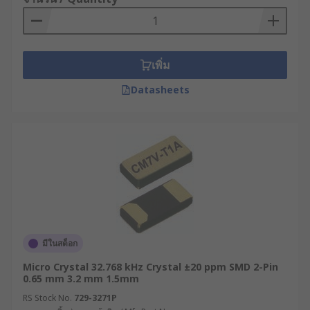
เพิ่ม
Datasheets
มีในสต็อก
Micro Crystal 32.768 kHz Crystal ±20 ppm SMD 2-Pin
0.65 mm 3.2 mm 1.5mm
RS Stock No.
729-3271P