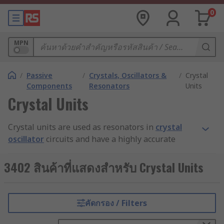
0
MPN
/
Passive
/
Crystals, Oscillators &
/
Crystal
Components
Resonators
Units
Crystal Units
Crystal units are used as resonators in
crystal
oscillator
circuits and have a highly accurate
frequency, tight tolerance and long-term stability.
They come in a wide range of frequencies and
3402 สินค้าที่แสดงสำหรับ Crystal Units
provide the clock source. Specifications include
resonance frequency, resonance mode, load
capacitance and series resistance. The mode of
คัดกรอง / Filters
oscillation in the resonance frequency operation
is specified at the fundamental frequency or the