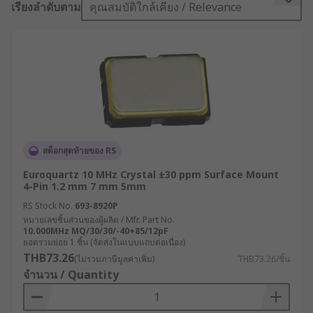
เรียงลำดับตาม
คุณสมบัติใกล้เคียง / Relevance
third overtone.
Crystal Unit Modes
Crystals have two resonance modes, parallel and
series. Load capacitance is an important
specification when using parallel-resonant
oscillation mode. Oscillator circuits can tolerate
some degree of series resistance. Metal, ceramic
สต็อกสุดท้ายของ RS
epoxy and plastic package variety for crystals
Euroquartz 10 MHz Crystal ±30 ppm Surface Mount
offer excellent environmental and heat
4-Pin 1.2 mm 7 mm 5mm
resistance. Applications of a crystal are found in
RS Stock No.
693-8920P
mobile phones, clock circuit for microprocessors,
หมายเลขชิ้นส่วนของผู้ผลิต / Mfr. Part No.
10.000MHz MQ/30/30/-40+85/12pF
GPS clocks, and ISM band radio frequency
ยอดรวมย่อย 1 ชิ้น (จัดส่งในแบบแถบต่อเนื่อง)
communications.
THB73.26
(ไม่รวมภาษีมูลค่าเพิ่ม)
THB73.26/ชิ้น
จำนวน / Quantity