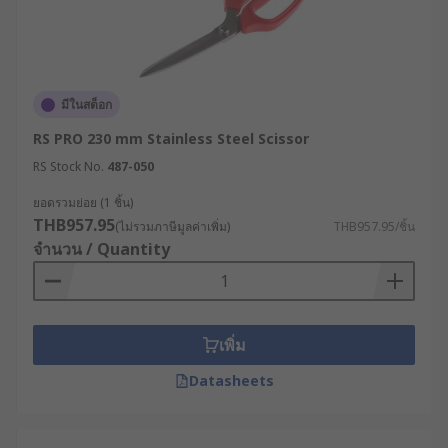
หยักขนาดเล็ก จะช่วยยึดเกาะได้ดีเมื่อต้องตัดวัสดุ
ที่มีความลื่น เช่น พลาสติก หรือสิ่งทอเทคนิค
โครงสร้างจุดหมุนและการปรับแต่ง : จุดหมุนแบบ
ยึดด้วยสกรูช่วยให้สามารถปรับความตึงของใบ
มีในสต็อก
มีดและบำรุงรักษาได้ตลอดอายุการใช้งาน ช่วย
รักษาประสิทธิภาพ และช่วยยืดอายุการใช้งาน
RS PRO 230 mm Stainless Steel Scissor
ของกรรไกรอุตสาหกรรม (Industrial Scissor)
RS Stock No.
487-050
ในสภาพแวดล้อมที่มีการใช้งานสูง
ยอดรวมย่อย (1 ชิ้น)
เลือกกรรไกรป้องกันไฟฟ้าสถิต (ESD-Safe) สำหรับงาน
THB957.95
(ไม่รวมภาษีมูลค่าเพิ่ม)
THB957.95/ชิ้น
อิเล็กทรอนิกส์ : ในพื้นที่ที่ต้องควบคุมไฟฟ้าสถิต อาจ
จำนวน / Quantity
จำเป็นต้องเลือกใช้กรรไกรแบบ ESD-safe ที่มีด้ามจับ
แบบกระจายไฟฟ้าสถิต เพื่อลดความเสี่ยงจากความเสีย
หายต่อส่วนประกอบอิเล็กทรอนิกส์ที่มีความละเอียด
อ่อน
เพิ่ม
Datasheets
ยกระดับงานตัดของคุณด้วย
กรรไกรมาตรฐานวิศวกรรม