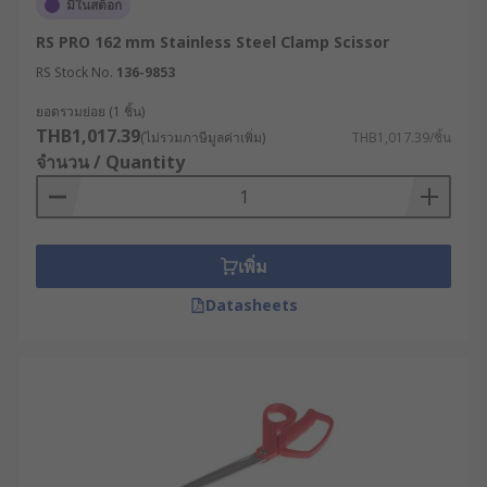
มีในสต็อก
มาใช้จัดการกับเส้นใยทนทานสูงที่กรรไกรทั่วไป
ตัดไม่เข้า ช่วยให้การเตรียมสายไฟทำได้รวดเร็ว
RS PRO 162 mm Stainless Steel Clamp Scissor
และไม่ทำความเสียหายต่อตัวนำไฟฟ้าภายใน
RS Stock No.
136-9853
งานประกอบอิเล็กทรอนิกส์และเทคโนโลยีขั้นสูง
ยอดรวมย่อย (1 ชิ้น)
ในสายการผลิตเซมิคอนดักเตอร์ หรืออุปกรณ์
THB1,017.39
(ไม่รวมภาษีมูลค่าเพิ่ม)
THB1,017.39/ชิ้น
อัจฉริยะ กรรไกรอันเล็กนิยมนำมาใช้ในงานที่
จำนวน / Quantity
ต้องการความประณีต เช่น การตัดขาอุปกรณ์
อิเล็กทรอนิกส์ในพื้นที่จำกัดบนแผงวงจร (PCB)
หรือการตัดแต่งวัสดุในงานกล้องจุลทรรศน์และ
ห้องปฏิบัติการที่ต้องการความแม่นยำสูงสุด
เพิ่ม
งานบริหารคลังสินค้าและสำนักงาน ใช้จัดการ
Datasheets
งานตัดวัสดุบรรจุภัณฑ์ที่มีความหนาต่างกัน
ตั้งแต่กระดาษเอกสารไปจนถึงพลาสติกกัน
กระแทกและวัสดุเคลือบลามิเนต การเลือกใช้
กรรไกรที่มีความทนทานสูงช่วยลดค่าใช้จ่ายใน
การเปลี่ยนอุปกรณ์บ่อยครั้ง และช่วยให้การ
จัดการบรรจุภัณฑ์ทำได้อย่างรวดเร็ว
งานซ่อมแซมเครื่องจักรและงานบำรุงรักษาทั่วไป