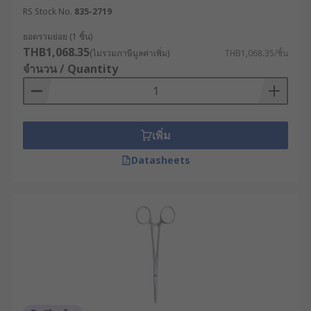
อุตสาหกรรมและงาน
RS Stock No.
835-2719
วิศวกรรมเฉพาะทาง
ยอดรวมย่อย (1 ชิ้น)
THB1,068.35
(ไม่รวมภาษีมูลค่าเพิ่ม)
THB1,068.35/ชิ้น
กรรไกรช่าง และกรรไกรเฉพาะทางประเภทต่าง ๆ ไม่
จำนวน / Quantity
ได้เป็นเพียงอุปกรณ์ตัดทั่วไป แต่เป็นเครื่องมือสำคัญที่
ช่วยยกระดับมาตรฐานงานในหลากหลายภาคส่วน ดังนี้
อุตสาหกรรมสิ่งทอ ยานยนต์ และงานตกแต่ง
เพิ่ม
ภายใน ใช้
กรรไกรตัดผ้า
สำหรับงาน
Datasheets
อุตสาหกรรมในการตัดเย็บและขึ้นรูปวัสดุที่มี
ความหนาและเหนียวเป็นพิเศษ เช่น ผ้าแคนวาส
พรม และยางปูพื้นรถยนต์ ใบมีดที่คมกริบช่วยให้
รอยตัดเรียบสวย ลดการรุ่ยของขอบวัสดุ ซึ่งส่งผล
โดยตรงต่อคุณภาพการประกอบชิ้นส่วนในขั้น
ตอนสุดท้าย
งานซ่อมบำรุงระบบสื่อสารและงานไฟฟ้า ในการ
ติดตั้งหรือซ่อมแซมระบบสายเคเบิล กรรไกร
สำหรับช่างไฟฟ้า (Electricians Scissors) ถูกนำ