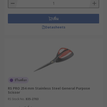
สามารถปรับความตึง เพื่อรักษาความกระชับของ
ใบมีดให้เหมาะสมกับความหนาของวัสดุอยู่เสมอ
กรรไกรงานละเอียด
(Surgical Scissors)
เพิ่ม
ออกแบบมาเพื่อการตัดในงานขนาดเล็ก
Datasheets
(Miniature Work) ที่ต้องการความแม่นยำสูง
นิยมใช้งานในด้านอุปกรณ์การแพทย์ งาน
กล้องจุลทรรศน์ งานห้องปฏิบัติการ รวมถึงงาน
ประกอบนาฬิกา อัญมณี และการผลิตอุปกรณ์
อิเล็กทรอนิกส์
การเลือกใช้งานกรรไกรอย่าง
เหมาะสมตามการใช้งาน
มีในสต็อก
การเลือกซื้อกรรไกรราคาที่คุ้มค่าและใช้งานได้
RS PRO 254 mm Stainless Steel General Purpose
ยาวนาน ควรพิจารณาจากปัจจัยทางเทคนิคต่าง ๆ ดัง
Scissor
ต่อไปนี้
RS Stock No.
835-2703
ประเภทวัสดุที่ต้องการตัด หากเป็นงานตัดสิ่งทอ