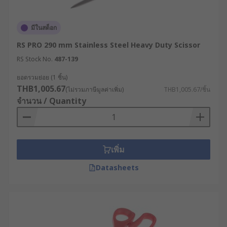
ใช้ในการตัดแผ่นปะเก็น (Gasket) หรือวัสดุซีล
ต่าง ๆ ที่ทำจากยางหรือพลาสติก โดยกรรไกร
มีในสต็อก
ด้ามเอียงจะช่วยให้ช่างสามารถตัดวัสดุแผ่นใหญ่
RS PRO 290 mm Stainless Steel Heavy Duty Scissor
บนพื้นราบได้อย่างต่อเนื่องและแม่นยำ
RS Stock No.
487-139
ปัจจัยทางเทคนิคในการเลือก
ยอดรวมย่อย (1 ชิ้น)
ซื้อกรรไกรอุตสาหกรรม
THB1,005.67
(ไม่รวมภาษีมูลค่าเพิ่ม)
THB1,005.67/ชิ้น
จำนวน / Quantity
วัสดุและความแข็งของใบมีด : กรรไกรสำหรับใช้
งานในโรงงานมักผลิตจากสเตนเลส หรือ
เหล็กกล้าคาร์บอนสูง ซึ่งจะส่งผลต่อความทนทาน
เพิ่ม
ต่อการกัดกร่อน ความสามารถในการรักษา
ความคมของใบมีด และการใช้งานในสภาพ
Datasheets
แวดล้อมที่รุนแรงในภาคอุตสาหกรรม
ประเภทของขอบใบมีด (แบบเรียบหรือแบบหยัก) :
ใบมีดแบบขอบเรียบเหมาะสำหรับการตัดวัสดุที่
สะอาด บาง หรืออ่อนนุ่ม ในขณะที่ใบมีดแบบรอย