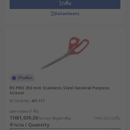
เพิ่ม
เหนียวจนกรรไกรสำนักงานทั่วไปตัดไม่เข้า
ออกแบบให้ใบมีดมีความหนาพิเศษเพื่อป้องกัน
Datasheets
การบิดงอขณะใช้งาน มาพร้อมด้ามจับที่ออกแบบ
ตามหลักสรีรศาสตร์ เพื่อให้ส่งถ่ายกำลังตัดได้
อย่างเต็มที่ ไม่ต้องออกแรงมาก
กรรไกรอเนกประสงค์
(General-purpose
Scissors) เหมาะสำหรับการใช้งานในบ้านหรือ
สำนักงาน ใช้ตัดกระดาษ การ์ด หรือวัสดุเคลือบ
ลามิเนตได้อย่างมีประสิทธิภาพ มีตัวเลือกด้ามจับ
หลากหลายทั้งแบบโลหะ พลาสติก และยาง
มีในสต็อก
กรรไกรด้ามเอียง
(Side Bent Scissors) เป็น
กรรไกรที่ออกแบบมาเพื่อใช้ตัดงานสิ่งทอ, ผ้าแค
RS PRO 250 mm Stainless Steel General Purpose
Scissor
นวาส, ยาง, พรม และวัสดุแผ่นชนิดต่าง ๆ โดย
เฉพาะ ใบมีดมีความแข็งแรงสูง มาพร้อมกับด้าม
RS Stock No.
487-117
จับแบบเอียง ซึ่งเป็นดีไซน์ที่ช่วยให้ใบมีดด้านล่าง
ยอดรวมย่อย (1 ชิ้น)
สามารถวางราบไปกับพื้นผิวในขณะตัดได้ ช่วยให้
THB1,039.20
(ไม่รวมภาษีมูลค่าเพิ่ม)
THB1,039.20/ชิ้น
ควบคุมแนวตัดได้แม่นยำและตัดทางตรงได้ง่าย
จำนวน / Quantity
ยิ่งขึ้น นอกจากนี้ ยังติดตั้งน็อตล็อกและสกรูที่