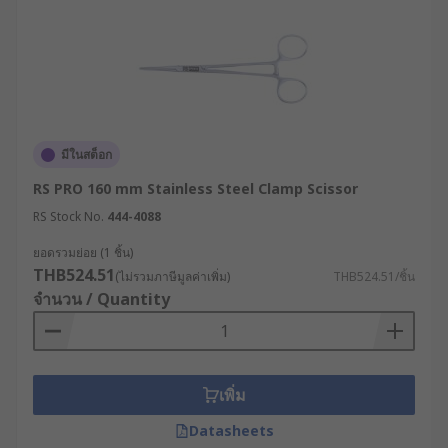
จาก RS
หากกำลังมองหาเครื่องมือที่ช่วยให้งานตัดเป็นเรื่องง่าย
ประณีต และปลอดภัย RS มีกรรไกรอุตสาหกรรมราคา
พิเศษสำหรับทุกประเภทงาน สั่งซื้อได้ผ่านหน้าเว็บไซต์
ได้ตลอด 24 ชั่วโมง มีให้เลือกตั้งแต่กรรไกร
มีในสต็อก
อเนกประสงค์ ไปจนถึงกรรไกรสเปกงานหนัก จาก
แบรนด์ชั้นนำ เช่น
RS PRO
,
ideal-tek
,
William
RS PRO 160 mm Stainless Steel Clamp Scissor
Whiteley & Sons
มั่นใจได้ในความคมที่ยาวนาน
RS Stock No.
444-4088
โครงสร้างด้ามจับที่ออกแบบมาเพื่อลดอาการบาดเจ็บ
ยอดรวมย่อย (1 ชิ้น)
จากการทำงานต่อเนื่องนาน เลือกความคุ้มค่าและ
THB524.51
(ไม่รวมภาษีมูลค่าเพิ่ม)
THB524.51/ชิ้น
ความแม่นยำด้วยการสั่งซื้อกรรไกรกับ RS วันนี้ เพื่อให้
จำนวน / Quantity
เครื่องมือที่ดีที่สุดช่วยขับเคลื่อนงานของคุณ
ปรึกษาผู้เชี่ยวชาญด้านผลิตภัณฑ์ของเราเพื่อเลือก
กรรไกรอุตสาหกรรมหรือกรรไกรอเนกประสงค์ให้
เพิ่ม
เหมาะสมกับการใช้งานของคุณมากที่สุด
Datasheets