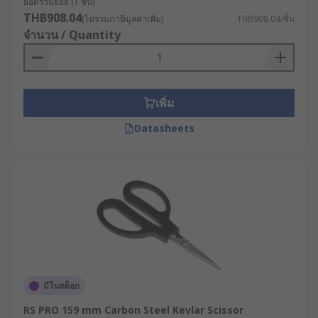
ยอดรวมย่อย (1 ชิ้น)
ควรเลือกกรรไกรตัดผ้าโดยเฉพาะ เนื่องจากมีใบ
THB908.04
(ไม่รวมภาษีมูลค่าเพิ่ม)
THB908.04/ชิ้น
มีดคมกริบ ช่วยไม่ให้รอยตัดรุ่ย หรือหากเป็นงาน
จำนวน / Quantity
ในโรงงานควรเลือกกรรไกรอุตสาหกรรม
(Industrial Scissor) ที่ทนทานต่อสารเคมีและ
ความร้อน
เพิ่ม
ขนาดของเครื่องมือ เลือกกรรไกรใหญ่ สำหรับ
งานตัดวัสดุที่มีความหนาหรือต้องการแรงกดสูง
Datasheets
และใช้กรรไกรอันเล็ก สำหรับงานที่ต้องการ
ความคล่องตัวในพื้นที่จำกัด โดยความยาวของใบ
มีดส่งผลโดยตรงต่อความยาวของระยะตัดและ
การควบคุม
ความสะดวกสบายขณะใช้งาน ควรพิจารณา
กรรไกรที่มีด้ามจับแบบ Ergonomic เพื่อส่งถ่าย
กำลังที่ดีและลดแรงกดทับที่นิ้วมือเมื่อต้องใช้งาน
ต่อเนื่องเป็นเวลานาน
มีในสต็อก
การนำไปใช้งานใน
RS PRO 159 mm Carbon Steel Kevlar Scissor