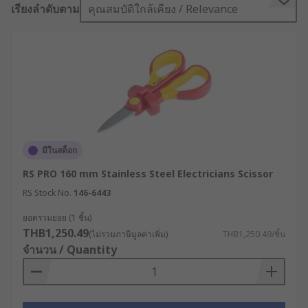
ความเมื่อยล้าสะสมแก่ผู้ใช้งาน ดังนั้น การเปลี่ยนมาใช้
เรียงลำดับตาม
คุณสมบัติใกล้เคียง / Relevance
กรรไกรสำหรับงานอุตสาหกรรม หรือ
กรรไกรที่
ออกแบบตามหลักสรีรศาสตร์
จะช่วยให้การตัดวัสดุที่มี
ความเหนียวและแข็งได้อย่างง่ายดาย ลดโอกาสที่ใบมีด
จะบิดงอหรือสูญเสียความคม
ประเภทของกรรไกรสำหรับ
งานอุตสาหกรรม (Industrial
Scissor)
มีในสต็อก
RS PRO 160 mm Stainless Steel Electricians Scissor
เพื่อให้การทำงานมีประสิทธิภาพสูง และช่วยเพิ่มความ
RS Stock No.
146-6443
ปลอดภัยให้แก่พนักงาน จึงควรเลือกใช้กรรไกรที่เหมาะ
ยอดรวมย่อย (1 ชิ้น)
กับงานหรือแต่ละอุตสาหกรรม ซึ่งมีการออกแบบ
THB1,250.49
(ไม่รวมภาษีมูลค่าเพิ่ม)
THB1,250.49/ชิ้น
ฟังก์ชันที่เหมาะสมกับการใช้งานจริง
จำนวน / Quantity
กรรไกรสำหรับช่างไฟฟ้า
(Electricians
Scissors) ออกแบบมาเป็นพิเศษเพื่อใช้ตัดเส้นใยที่
ตัดยากอย่างเคฟล่า (Kevlar) หรือวัสดุที่มีความ