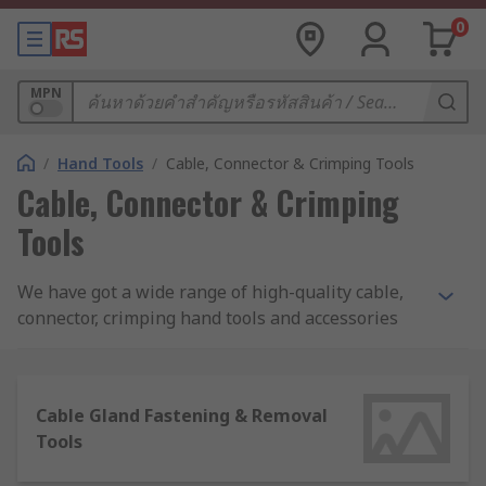
0
MPN
/
Hand Tools
/
Cable, Connector & Crimping Tools
Cable, Connector & Crimping
Tools
We have got a wide range of high-quality cable,
connector, crimping hand tools and accessories
that most professionals and DIYers use in day-to-
day applications. Ideal for handling many tasks in
the workplace and around the house. When
Cable Gland Fastening & Removal
starting work on a project, it is important to have
Tools
the correct tool to achieve a professional result.