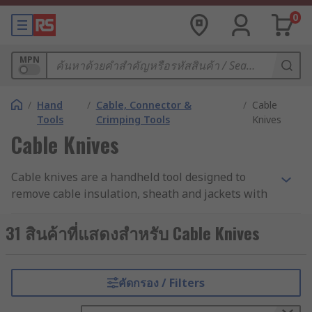
0
MPN
/
Hand
/
Cable, Connector &
/
Cable
Tools
Crimping Tools
Knives
Cable Knives
Cable knives are a handheld tool designed to
remove cable insulation, sheath and jackets with
ease so that it is possible to create an electrical
connection. Cable knives are used by electricians,
31 สินค้าที่แสดงสำหรับ Cable Knives
maintenance engineers for cutting cables or
stripping.
คัดกรอง / Filters
Cable knives make it ideal for removing cable
sheath fast without damaging the cable core,