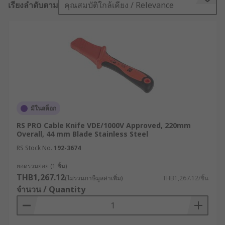
เรียงลำดับตาม
คุณสมบัติใกล้เคียง / Relevance
they can also be used to cut cables. Choose the
required length, expose the blade and cut where
required.
What are the key features?
One-hand wire cutting operation
Cap protection
มีในสต็อก
Sharp blades
RS PRO Cable Knife VDE/1000V Approved, 220mm
Thump recess and finger hook
Overall, 44 mm Blade Stainless Steel
Ergonomic handle
RS Stock No.
192-3674
Insulated handle
ยอดรวมย่อย (1 ชิ้น)
THB1,267.12
(ไม่รวมภาษีมูลค่าเพิ่ม)
THB1,267.12/ชิ้น
What different types of cable knives are
จำนวน / Quantity
there?