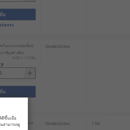
พิ่ม
sheets
ส่งในแบบแถบต่อเนื่อง)
DiodesZetex
-
มภาษีมูลค่าเพิ่ม)
THB13.177/ชิ้น
ty
พิ่ม
sheets
ขึ้นเมื่อ
ส่งในแบบแถบต่อเนื่อง)
DiodesZetex
1.5A
 คุณสามารถดู
าษีมูลค่าเพิ่ม)