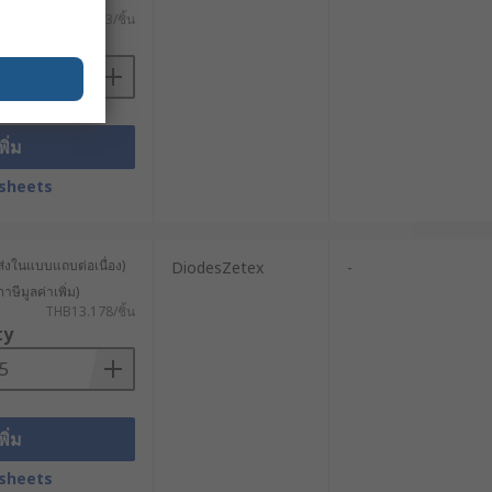
THB14.83/ชิ้น
ty
พิ่ม
sheets
ส่งในแบบแถบต่อเนื่อง)
DiodesZetex
-
าษีมูลค่าเพิ่ม)
THB13.178/ชิ้น
ty
พิ่ม
sheets