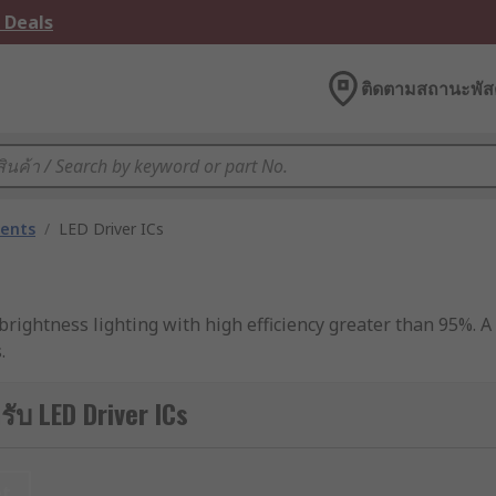
 Deals
ติดตามสถานะพัสด
nents
/
LED Driver ICs
brightness lighting with high efficiency greater than 95%. A
.
hutdown protection. A linear
LED driver
is a low voltage acc
ับ LED Driver ICs
tural lighting.
supply in LED strip lighting, signage, display, backlight, 
et