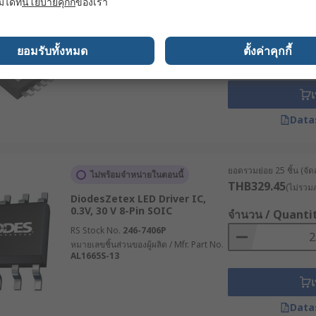
มได้ที่
นโยบายคุกกี้
ของเรา
DiodesZetex LED Driver IC,
4.5/40 V 1.5 A 8-Pin MSOP
จำนวน / Quanti
RS Stock No.
206-0174P
ยอมรับทั้งหมด
ตั้งค่าคุกกี้
หมายเลขชิ้นส่วนของผู้ผลิต / Mfr. Part No.
AL8861QMP-13
เ
Data
ยอดรวมย่อย 25 ชิ้น (จัด
ไม่พร้อมจำหน่ายในตอนนี้
THB329.45
(ไม่รวมภ
DiodesZetex LED Driver IC,
0.3V, 30 V 8-Pin SOIC
จำนวน / Quanti
RS Stock No.
246-7406P
หมายเลขชิ้นส่วนของผู้ผลิต / Mfr. Part No.
AL1665S-13
เ
Data