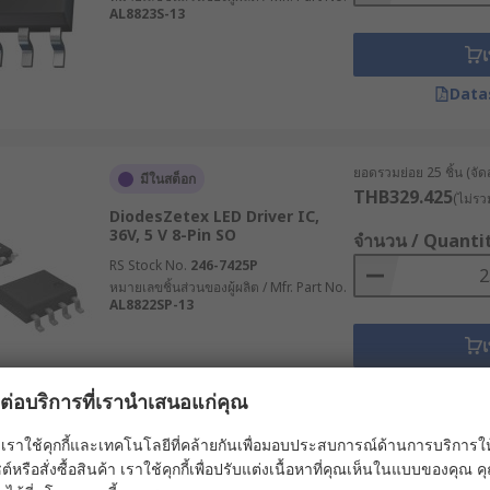
AL8823S-13
เ
Data
ยอดรวมย่อย 25 ชิ้น (จัด
มีในสต็อก
THB329.425
(ไม่รว
DiodesZetex LED Driver IC,
36V, 5 V 8-Pin SO
จำนวน / Quanti
RS Stock No.
246-7425P
หมายเลขชิ้นส่วนของผู้ผลิต / Mfr. Part No.
AL8822SP-13
เ
Data
ผลต่อบริการที่เรานำเสนอแก่คุณ
เราใช้คุกกี้และเทคโนโลยีที่คล้ายกันเพื่อมอบประสบการณ์ด้านการบริการให้ดี
ยอดรวมย่อย 25 ชิ้น (จัด
ต์หรือสั่งซื้อสินค้า เราใช้คุกกี้เพื่อปรับแต่งเนื้อหาที่คุณเห็นในแบบของคุณ
มีในสต็อก
THB370.75
(ไม่รวมภ