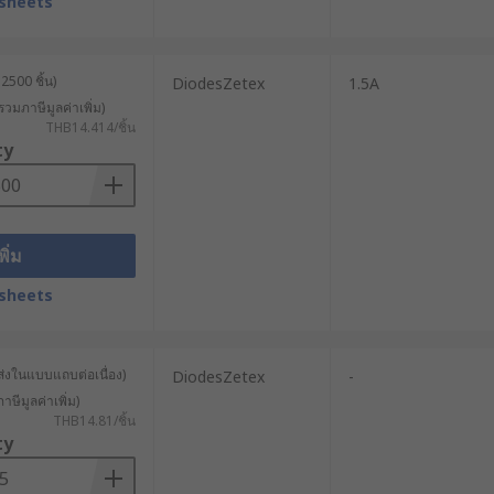
sheets
2500 ชิ้น)
DiodesZetex
1.5A
รวมภาษีมูลค่าเพิ่ม)
THB14.414/ชิ้น
ty
พิ่ม
sheets
ส่งในแบบแถบต่อเนื่อง)
DiodesZetex
-
าษีมูลค่าเพิ่ม)
THB14.81/ชิ้น
ty