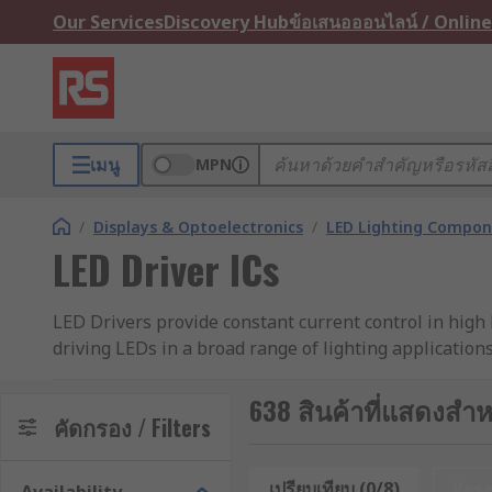
Our Services
Discovery Hub
ข้อเสนอออนไลน์ / Online
เมนู
MPN
/
Displays & Optoelectronics
/
LED Lighting Compo
LED Driver ICs
LED Drivers provide constant current control in high 
driving LEDs in a broad range of lighting applications
Features include PWM dimming control and thermal s
638 สินค้าที่แสดงสำหร
flashlights, bicycle lights, and solar powered architec
คัดกรอง / Filters
The DC-DC switch mode LED driver provides the power 
เปรียบเทียบ (0/8)
Res