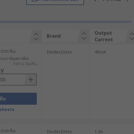
r is found in LED street lighting.
Output
Brand
Current
2500 ชิ้น)
DiodesZetex
40mA
รวมภาษีมูลค่าเพิ่ม)
THB14.784/ชิ้น
ty
พิ่ม
sheets
2500 ชิ้น)
DiodesZetex
1.3A