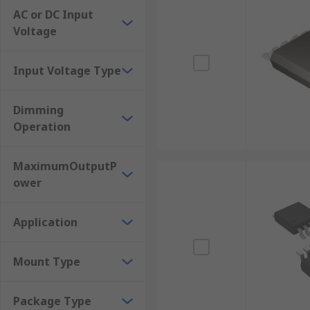
AC or DC Input
Voltage
Input Voltage Type
Dimming
Operation
MaximumOutputP
ower
Application
Mount Type
Package Type