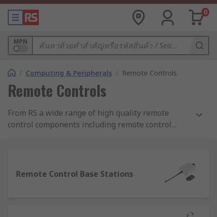
0
MPN
/
Computing & Peripherals
/
Remote Controls
Remote Controls
From RS a wide range of high quality remote
control components including remote control
systems, remote control base stations and
remote control fobs from leading brands. Remote
controls enable you to control your applications
remotely using a remote control fob and can be
Remote Control Base Stations
wireless, Bluetooth or radio transmitter
controlled. Remote control systems can be used in
a wide range of domestic and industrial