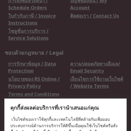
การสั่งซื้อล่วงหน้า /
บัญชีของฉัน / My
Schedule Orders
Account
ใบกำกับภาษี / Invoice
ติดต่อเรา / Contact Us
Instructions
โซลูชั่นการบริการ /
Service Solutions
ชอบด้วยกฎหมาย / Legal
การรักษาข้อมูล / Data
ความปลอดภัยทางอีเมล/
Protection
Email Security
นโยบายของ RS Online /
เงื่อนไขการใช้งานเว็บไซต์
Privacy Policy
/ Website Terms
Terms and Conditions
of Sale
คุกกี้ส่งผลต่อบริการที่เรานำเสนอแก่คุณ
เกี่ยวกับ RS / About RS
เว็บไซต์ของเราใช้คุกกี้และเทคโนโลยีที่คล้ายกันเพื่อมอบ
ประสบการณ์ด้านการบริการให้ดีขึ้นเมื่อคุณใช้เว็บไซต์หรือสั่ง
RS ทั่วโลก / RS
ข่าวประชาสัมพันธ์ / Press