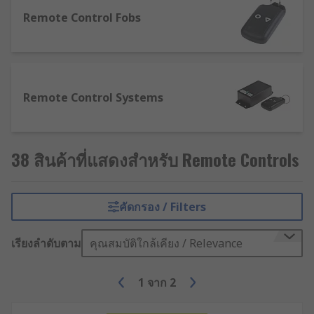
applications including lighting, electric gates,
garage doors and IoT (Internet of Things). Our
Remote Control Fobs
ready to operate remote controls are available
with a range of channel numbers and with
weatherproof enclosures for outdoor use.
Remote Control Systems
38 สินค้าที่แสดงสำหรับ Remote Controls
คัดกรอง / Filters
เรียงลำดับตาม
คุณสมบัติใกล้เคียง / Relevance
1
จาก
2