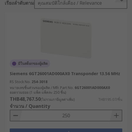
เรียงลำดับตาม
คุณสมบัติใกล้เคียง / Relevance
and many more.
What is the main function of an RF
module?
Radio frequency modules are the biggest
facilitator of wireless communication, this is
because it does not require a line of sight. This is
มีในสต็อกของผู้ผลิต
in contrast to its usual alternative, Infrared,
which mostly operates in line of sight mode. It
Siemens 6GT26001AD000AX0 Transponder 13.56 MHz
spans between a range of 3 kHz and 300 GHz,
RS Stock No.
254-3018
with the lower end being applied in applications
หมายเลขชิ้นส่วนของผู้ผลิต / Mfr. Part No.
6GT26001AD000AX0
ยอดรวมย่อย (1 แพ็ค แพ็คละ 250 ชิ้น)
such as submarines and radio stations whilst the
THB48,767.50
(ไม่รวมภาษีมูลค่าเพิ่ม)
THB195.07/ชิ้น
higher spectrum is used in applications such as
จำนวน / Quantity
GPS, Wi-Fi, Bluetooth and TV broadcasting. An RF
module is typically used with a pair of
encoder/decoders. The encoder is used for
encoding parallel data for transmitting whilst the