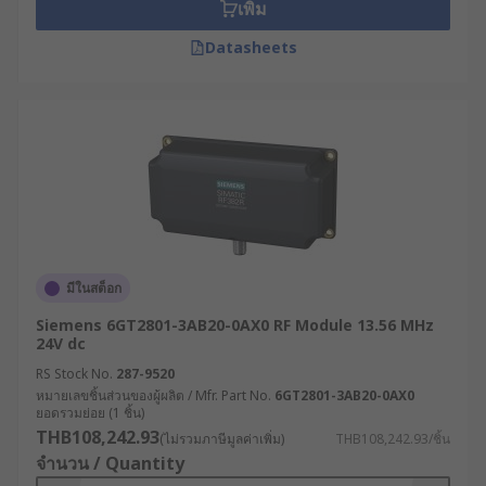
เพิ่ม
reception is decoded by a decoder. Some of the
main functions of an RF Module are:
Datasheets
Act as a transmitter of signals
A solution for detecting radio signals
Bridging communication between two
devices
RF can stretch communication between
applications
Acts as a receiver module
มีในสต็อก
Siemens 6GT2801-3AB20-0AX0 RF Module 13.56 MHz
The performance of radio frequency applications
24V dc
is dependent on a few factors. Through
RS Stock No.
287-9520
increasing a transmitter's power, a larger
หมายเลขชิ้นส่วนของผู้ผลิต / Mfr. Part No.
6GT2801-3AB20-0AX0
communication range can be attained. This also
ยอดรวมย่อย (1 ชิ้น)
causes a power drain from the power source
THB108,242.93
(ไม่รวมภาษีมูลค่าเพิ่ม)
THB108,242.93/ชิ้น
which could result in a shorter life span for
จำนวน / Quantity
battery-powered devices. Through the use of