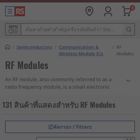
0
MPN
/
Semiconductors
/
Communication &
/
RF
Wireless Module ICs
Modules
RF Modules
An RF module, also commonly referred to as a
radio frequency module, is a small electronic
device that is used to transmit and receive radio
signals between two devices, and is also used in
131 สินค้าที่แสดงสำหรับ RF Modules
embedded systems to facilitate wireless
communication connections. RS offer a varied
range of RF modules from several brands across
คัดกรอง / Filters
the industry, including Eccel Technology, ON
Semiconductor, RF Solutions, Wurth Elektronik,