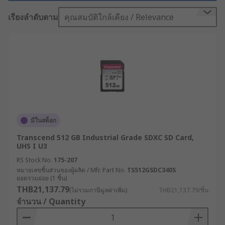
อุตสาหกรรม เช่น ระบบ SD Card สำหรับกล้อง กล้อง
วงจรปิด และเครื่องบันทึกข้อมูล โดยจุดเด่นของ SD
เรียงลำดับตาม
คุณสมบัติใกล้เคียง / Relevance
Card คือขนาดกะทัดรัด ถอดเปลี่ยนง่าย รองรับการ
บันทึกและอ่านข้อมูลได้รวดเร็ว เหมาะสำหรับผู้ที่
ต้องการขยายพื้นที่จัดเก็บไฟล์ภาพ วิดีโอ หรือเอกสาร
โดยไม่ต้องพึ่งหน่วยความจำภายในเครื่อง
นอกจาก SD Card แล้ว ปัจจุบัน Micro SD Card ถือเป็น
อีกรุ่นที่ได้รับความนิยมมากที่สุด เนื่องจากมีขนาดเล็ก
เหมาะใช้เป็น SD การ์ดสำหรับโทรศัพท์ สมาร์ตวอตช์
และกล้องวงจรปิด โดยสามารถใช้อะแดปเตอร์แปลงให้
มีในสต็อก
เข้ากับอุปกรณ์ต่าง ๆ ได้อย่างสะดวก
Transcend 512 GB Industrial Grade SDXC SD Card,
UHS I U3
ขนาดและประเภทของ SD
RS Stock No.
175-207
Card
หมายเลขชิ้นส่วนของผู้ผลิต / Mfr. Part No.
TS512GSDC340S
ยอดรวมย่อย (1 ชิ้น)
THB21,137.79
(ไม่รวมภาษีมูลค่าเพิ่ม)
THB21,137.79/ชิ้น
จำนวน / Quantity
SD Card แบ่งออกเป็น 3 ขนาดหลัก ได้แก่
Standard SD Card : เป็นการ์ดรุ่นดั้งเดิมขนาด