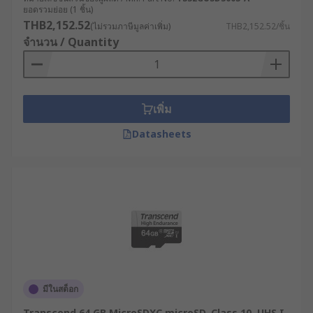
ยอดรวมย่อย (1 ชิ้น)
THB2,152.52
(ไม่รวมภาษีมูลค่าเพิ่ม)
THB2,152.52/ชิ้น
จำนวน / Quantity
เพิ่ม
Datasheets
มีในสต็อก
Transcend 64 GB MicroSDXC microSD, Class 10, UHS I