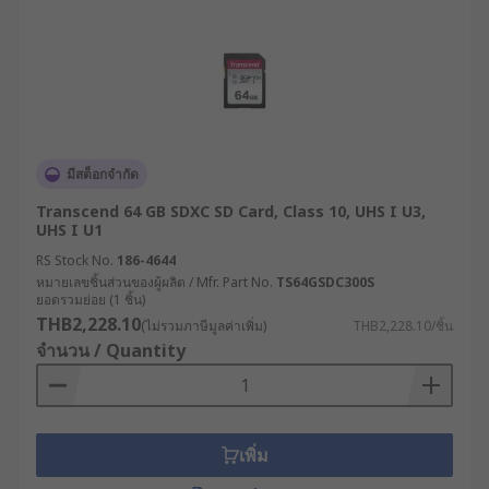
คุ้มค่าเพื่อบันทึกข้อมูลระบบ IoT หรืออุปกรณ์
ควบคุมในภาคอุตสาหกรรม
งานวิจัยและพัฒนา (R&D) : ใช้ SD Card กล้อง
ถ่ายรูปสำหรับเก็บภาพถ่ายและวิดีโอความ
ละเอียดสูงในงานทดสอบทางเทคนิค
ด้วยคุณสมบัติที่ทนทานต่อแรงสั่นสะเทือน อุณหภูมิ
มีสต็อกจำกัด
และความชื้นสูง SD Card อุตสาหกรรมจากแบรนด์
Transcend 64 GB SDXC SD Card, Class 10, UHS I U3,
อย่าง ATP, InnoDisk และ Exascend จึงเป็นทางเลือกที่
UHS I U1
ได้รับความนิยมในสายการผลิตและห้องปฏิบัติการทั่ว
RS Stock No.
186-4644
โลก
หมายเลขชิ้นส่วนของผู้ผลิต / Mfr. Part No.
TS64GSDC300S
ยอดรวมย่อย (1 ชิ้น)
วิธีเลือก SD Card ให้เหมาะกับ
THB2,228.10
(ไม่รวมภาษีมูลค่าเพิ่ม)
THB2,228.10/ชิ้น
จำนวน / Quantity
การใช้งาน
การเลือก SD Card หรือ Micro SD Card ให้ตรงกับ
ลักษณะการใช้งานเป็นสิ่งสำคัญ เพราะแต่ละรุ่นมี
เพิ่ม
ความแตกต่างกันทั้งด้านความจุ ความเร็ว และความ