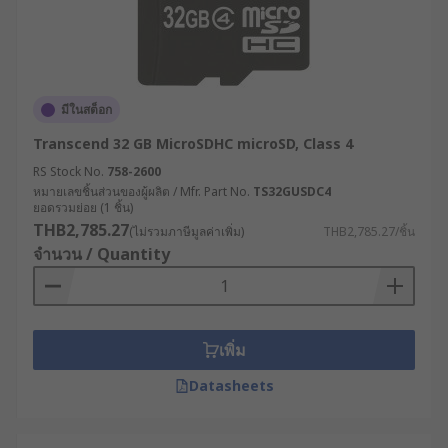
อุตสาหกรรมสมัยใหม่หลายประเภทก็เลือกใช้เพื่อเก็บ
ข้อมูลสำคัญอย่างมีประสิทธิภาพ เช่น
อุตสาหกรรมอิเล็กทรอนิกส์และระบบควบคุม
อัตโนมัติ (Automation) : ใช้ Micro SD Card
มีในสต็อก
สำหรับจัดเก็บข้อมูลการผลิต การตั้งค่าระบบ
ควบคุม และบันทึกค่าการทำงานของเครื่องจักร
Transcend 32 GB MicroSDHC microSD, Class 4
ในสายการผลิต
RS Stock No.
758-2600
หมายเลขชิ้นส่วนของผู้ผลิต / Mfr. Part No.
TS32GUSDC4
ระบบกล้องรักษาความปลอดภัย (CCTV &
ยอดรวมย่อย (1 ชิ้น)
Surveillance) : นิยมใช้ SD Card กล้องวงจรปิดที่
THB2,785.27
(ไม่รวมภาษีมูลค่าเพิ่ม)
THB2,785.27/ชิ้น
มีความเร็วสูงและทนต่อการเขียนซ้ำ เพื่อให้
จำนวน / Quantity
บันทึกวิดีโอได้ต่อเนื่อง 24 ชั่วโมง
อุตสาหกรรมยานยนต์ (Automotive) : ใช้ Micro
SD Card 32GB หรือความจุมากกว่านี้สำหรับการ
เก็บข้อมูลจากกล้องติดรถยนต์ หรือระบบ
เพิ่ม
เซ็นเซอร์ภายในรถ
Datasheets
ศูนย์ข้อมูลและงาน Embedded System : ใช้ SD
Card 128GB หรือ Memory Card 128GB ราคา