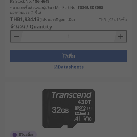
RS Stock No.
186-4648
อุปกรณ์รุ่นเก่า
หมายเลขชิ้นส่วนของผู้ผลิต / Mfr. Part No.
TS8GUSD300S
ยอดรวมย่อย (1 ชิ้น)
SDHC (High Capacity) : ความจุระหว่าง 4GB-
THB1,934.13
(ไม่รวมภาษีมูลค่าเพิ่ม)
THB1,934.13/ชิ้น
32GB รองรับระบบไฟล์ FAT32 เหมาะสำหรับการ
จำนวน / Quantity
ถ่ายวิดีโอ Full HD และงานจัดเก็บข้อมูลทั่วไป
SDXC (Extended Capacity) : ความจุระหว่าง
64GB-2TB ใช้ระบบไฟล์ exFAT รองรับการถ่าย
วิดีโอ 4K และการใช้งานระดับมืออาชีพที่
เพิ่ม
ต้องการความเร็วสูง
Datasheets
SDUC (Ultra Capacity) : รองรับความจุสูงสุดถึง
128TB ออกแบบมาสำหรับการจัดเก็บข้อมูล
จำนวนมากในระบบที่ต้องการประสิทธิภาพสูง
เช่น ศูนย์ข้อมูล หรือระบบบันทึกขั้นสูง
หากต้องการใช้ในระบบเฝ้าระวัง เช่น SD Card กล้อง
วงจรปิด ควรเลือก SDXC หรือ SDUC ที่มีความเร็วใน
การเขียนสูง เพื่อให้บันทึกภาพต่อเนื่องโดยไม่สะดุด
ความเร็วในการอ่านและ
มีในสต็อก