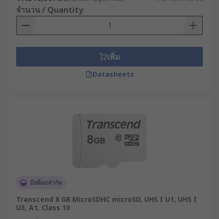
64GB หรือ SD Card 128GB ราคาดีสำหรับผู้ที่ต้องการ
จำนวน / Quantity
จัดเก็บไฟล์จำนวนมาก เช่น วิดีโอความละเอียดสูงหรือ
ไฟล์งานขนาดใหญ่ โดย SD Card แต่ละรุ่นจะมีราคา
แตกต่างกันตามความจุและความเร็วในการอ่านหรือ
บันทึกข้อมูล โดยรุ่นอุตสาหกรรม (Industrial-Grade
เพิ่ม
SD Card) จะมีคุณสมบัติพิเศษเพิ่มเติม เช่น ช่วง
Datasheets
อุณหภูมิการทำงานที่กว้างขึ้น รองรับการเขียนข้อมูล
ซ้ำได้มาก และมีความเสถียรสูง เหมาะกับงาน
อุตสาหกรรมที่ต้องทำงานต่อเนื่องตลอดเวลา
SD Card มีกี่ประเภท และแตก
ต่างกันอย่างไร ?
SD Card สามารถแบ่งตามเทคโนโลยีความจุและรูป
แบบของระบบไฟล์ได้ดังนี้
มีสต็อกจำกัด
Transcend 8 GB MicroSDHC microSD, UHS I U1, UHS I
SD (Secure Digital) : ความจุสูงสุด 4GB ใช้
U3, A1, Class 10
ระบบไฟล์ FAT16 เหมาะสำหรับงานทั่วไปหรือ