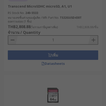
เขียนข้อมูล (Speed Class)
Transcend MicroSDHC microSD, A1, U1
RS Stock No.
240-5533
หมายเลขชิ้นส่วนของผู้ผลิต / Mfr. Part No.
TS32GUSD430T
ความเร็วของ SD Card มีผลโดยตรงต่อประสิทธิภาพใน
ยอดรวมย่อย (1 ชิ้น)
การบันทึกข้อมูล แบ่งออกเป็น 3 มาตรฐานหลัก ได้แก่
THB2,808.88
(ไม่รวมภาษีมูลค่าเพิ่ม)
THB2,808.88/ชิ้น
จำนวน / Quantity
Speed Class : ระบุความเร็วขั้นต่ำในการเขียน
ข้อมูล เช่น Class 2, 4, 6 และ 10 โดย Class 10
(10 MB/s) เป็นที่นิยมเพราะรองรับการถ่ายวิดีโอ
แบบ Full HD และงานทั่วไปที่ต้องการความ
เพิ่ม
เสถียรสูง
Datasheets
UHS Speed Class : ใช้เทคโนโลยีบัส (ช่อง
ทางการสื่อสาร) ความเร็วสูง เช่น UHS-I, UHS-II
และ UHS-III ที่สามารถส่งข้อมูลและสัญญาณ
ควบคุมภายในระบบได้รวดเร็วกว่ามาตรฐาน
ทั่วไป เช่น UHS-I รองรับความเร็วบัสสูงสุดถึง
104 MB/s เหมาะสำหรับการถ่ายภาพต่อเนื่อง
หรือวิดีโอ 4K