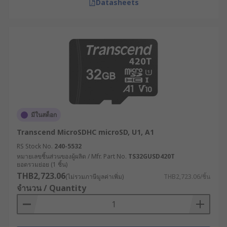
Datasheets
ทนทาน หากเลือกไม่เหมาะสมอาจทำให้ข้อมูลสูญหาย
หรือไม่สามารถอ่านไฟล์ได้อย่างเต็มประสิทธิภาพ โดย
สามารถพิจารณาได้จากปัจจัยหลักต่อไปนี้
ดูความจุ : หากใช้งานทั่วไป เลือก Micro SD
Card 32GB ราคาประหยัดก็เพียงพอ แต่หาก
ต้องการพื้นที่เพิ่ม อาจเลือก Memory Card
128GB เพื่อรองรับไฟล์ขนาดใหญ่หรือวิดีโอ
ความละเอียดสูง
มีในสต็อก
ตรวจสอบความเร็ว : เลือก Class ให้เหมาะกับ
ประเภทงาน เช่น V30 สำหรับวิดีโอ หรือ V60-
Transcend MicroSDHC microSD, U1, A1
V90 สำหรับงานมืออาชีพที่ต้องเขียนข้อมูลอย่าง
RS Stock No.
240-5532
ต่อเนื่อง
หมายเลขชิ้นส่วนของผู้ผลิต / Mfr. Part No.
TS32GUSD420T
ยอดรวมย่อย (1 ชิ้น)
ตรวจสอบความเข้ากันได้ : บางอุปกรณ์อาจ
THB2,723.06
(ไม่รวมภาษีมูลค่าเพิ่ม)
THB2,723.06/ชิ้น
รองรับเฉพาะ SDHC หรือ SDXC เท่านั้น ควร
จำนวน / Quantity
ตรวจสอบคู่มือก่อนซื้อ เพื่อให้มั่นใจว่าการ์ดใช้
งานได้กับอุปกรณ์ที่ต้องการ
สภาพแวดล้อมการใช้งาน : หากใช้งานใน