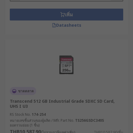
มาตรฐาน นิยมใช้ในกล้องดิจิทัล แล็ปท็อป ระบบ
ควบคุมอุตสาหกรรม และเครื่องบันทึกข้อมูล
เพิ่ม
(Data Logger) โครงสร้างที่แข็งแรงช่วยให้
Datasheets
สามารถใช้งานได้ดีในสภาพแวดล้อมที่สมบุกสม
บัน เหมาะกับงานระดับมืออาชีพ
Mini SD Card : เป็นรุ่นขนาดเล็กกว่ามาตรฐาน
ส่วนใหญ่พบในอุปกรณ์พกพารุ่นเก่า แม้ปัจจุบัน
ไม่ค่อยนิยมใช้งานแล้ว แต่ยังสามารถใช้อะแดป
เตอร์เพื่อให้ใช้งานร่วมกับอุปกรณ์รุ่นใหม่ได้
Micro SD Card : เป็นขนาดเล็กที่สุดและใช้งาน
ได้หลากหลาย ได้รับความนิยมสูงสุดในปัจจุบัน
ใช้งานได้กับสมาร์ตโฟน กล้องวงจรปิด กล้องติด
ขาดตลาด
รถยนต์ และอุปกรณ์ IoT เพราะแม้จะมีขนาด
Transcend 512 GB Industrial Grade SDXC SD Card,
กะทัดรัดแต่รองรับความจุสูงและความเร็วในการ
UHS I U3
โอนข้อมูลที่ยอดเยี่ยม
RS Stock No.
174-254
หมายเลขชิ้นส่วนของผู้ผลิต / Mfr. Part No.
TS256GSDC340S
ผู้ใช้สามารถเลือกความจุได้ตั้งแต่ Micro SD Card
ยอดรวมย่อย (1 ชิ้น)
32GB ราคาเหมาะสมกับงานทั่วไป ไปจนถึง SD Card
THB10,587.90
(ไม่รวมภาษีมูลค่าเพิ่ม)
THB10,587.90/ชิ้น