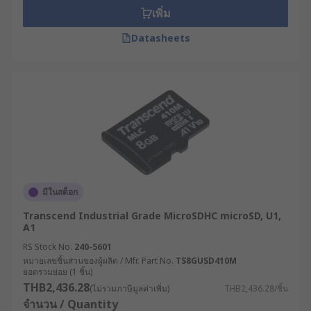
อุณหภูมิสูงหรือสภาพแวดล้อมของอุตสาหกรรม
เพิ่ม
ควรเลือกแบรนด์ที่ทนทาน เช่น ATP หรือ
Datasheets
InnoDisk
สั่งซื้อ SD Card และ Micro SD
Card คุณภาพสูงจาก RS
RS ศูนย์รวมโซลูชันอุตสาหกรรมและอิเล็กทรอนิกส์
พร้อมจำหน่ายอุปกรณ์
หน่วยความจำและที่จัดเก็บ
ข้อมูล
(Memory & Data Storage) สำหรับงาน
อุตสาหกรรมและอุปกรณ์อิเล็กทรอนิกส์ ทั้งในราคา
มีในสต็อก
ปลีกและราคาส่ง เราคัดสรร SD Card, Micro SD Card
Transcend Industrial Grade MicroSDHC microSD, U1,
และ Memory Card จากแบรนด์ชั้นนำ เช่น
A1
Transcend
,
Kingston
,
ATP
,
Exascend
,
InnoDisk
,
RS Stock No.
240-5601
Samsung
และอีกมากมาย ครอบคลุมการใช้งานกับ
หมายเลขชิ้นส่วนของผู้ผลิต / Mfr. Part No.
TS8GUSD410M
อุปกรณ์อุตสาหกรรม โทรศัพท์มือถือ กล้องถ่ายรูป ไป
ยอดรวมย่อย (1 ชิ้น)
จนถึงระบบกล้องวงจรปิด และอีกมากมาย ครอบคลุม
THB2,436.28
(ไม่รวมภาษีมูลค่าเพิ่ม)
THB2,436.28/ชิ้น
การใช้งานกับอุปกรณ์อุตสาหกรรม โทรศัพท์มือถือ
จำนวน / Quantity