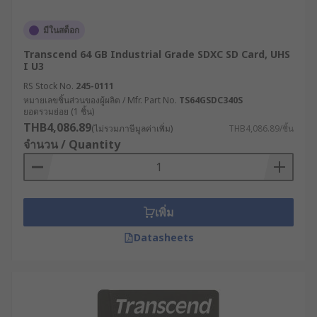
Video Speed Class : มีระดับความเร็วตั้งแต่ V6,
V10, V30, V60 จนถึง V90 ออกแบบเฉพาะสำหรับ
มีในสต็อก
การถ่ายวิดีโอความละเอียดสูง เช่น 4K หรือ 8K
Transcend 64 GB Industrial Grade SDXC SD Card, UHS
โดยค่าที่สูงขึ้นหมายถึงความสามารถในการ
I U3
บันทึกวิดีโอได้ต่อเนื่องโดยไม่เกิดอาการภาพ
RS Stock No.
245-0111
กระตุก
หมายเลขชิ้นส่วนของผู้ผลิต / Mfr. Part No.
TS64GSDC340S
ยอดรวมย่อย (1 ชิ้น)
หากใช้ SD Card สำหรับกล้องถ่ายรูป หรือ SD Card
THB4,086.89
(ไม่รวมภาษีมูลค่าเพิ่ม)
THB4,086.89/ชิ้น
กล้องวงจรปิด ควรเลือก Class 10 ขึ้นไป เพื่อรองรับ
จำนวน / Quantity
วิดีโอ Full HD หรือ 4K ส่วนผู้ใช้มือถือควรเลือก SD
การ์ดสำหรับโทรศัพท์ที่รองรับ UHS-I เพื่อความ
รวดเร็วในการโอนข้อมูล
เพิ่ม
ตัวอย่างการใช้งาน SD Card
Datasheets
ในอุตสาหกรรมต่าง ๆ
SD Card และ Micro SD Card ไม่ได้จำกัดอยู่เพียงการ
ใช้งานทั่วไปในโทรศัพท์หรือกล้องเท่านั้น แต่