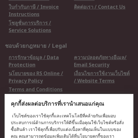
ใบกำกับภาษี / Invoice
ติดต่อเรา / Contact Us
Instructions
โซลูชั่นการบริการ /
Service Solutions
ชอบด้วยกฎหมาย / Legal
การรักษาข้อมูล / Data
ความปลอดภัยทางอีเมล/
Protection
Email Security
นโยบายของ RS Online /
เงื่อนไขการใช้งานเว็บไซต์
Privacy Policy
/ Website Terms
Terms and Conditions
of Sale
คุกกี้ส่งผลต่อบริการที่เรานำเสนอแก่คุณ
เกี่ยวกับ RS / About RS
เว็บไซต์ของเราใช้คุกกี้และเทคโนโลยีที่คล้ายกันเพื่อมอบ
ประสบการณ์ด้านการบริการให้ดีขึ้นเมื่อคุณใช้เว็บไซต์หรือสั่ง
RS ทั่วโลก / RS
ข่าวประชาสัมพันธ์ / Press
ซื้อสินค้า เราใช้คุกกี้เพื่อปรับแต่งเนื้อหาที่คุณเห็นในแบบของ
Worldwide
Centre
คุณ คุณสามารถดูข้อมูลเพิ่มเติมได้ที่
นโยบายคุกกี้
ของเรา