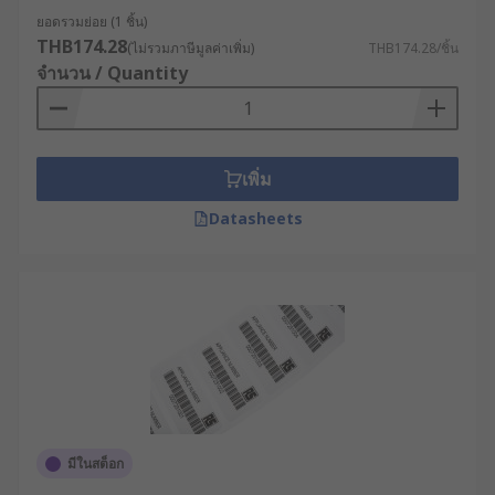
สายการผลิตที่มีสินค้าหลายพันชิ้น การติดฉลากที่
ยอดรวมย่อย (1 ชิ้น)
ถูกต้องช่วยป้องกันความสับสน ลดความผิดพลาด
THB174.28
(ไม่รวมภาษีมูลค่าเพิ่ม)
THB174.28/ชิ้น
ในการหยิบจับและการจัดส่ง ทำให้มั่นใจได้ว่า
จำนวน / Quantity
สินค้าที่ถูกต้องจะไปถึงมือลูกค้าอย่างแม่นยำ
การตรวจสอบย้อนกลับ : ในอุตสาหกรรมที่เข้ม
งวด เช่น อาหาร ยา และเครื่องสำอาง การตรวจ
สอบย้อนกลับเป็นข้อบังคับทางกฎหมาย กระดาษ
เพิ่ม
สติ๊กเกอร์ม้วนที่พิมพ์ข้อมูล Lot Number, Batch
Datasheets
Number หรือ Serial Number ช่วยให้สามารถ
ติดตามเส้นทางของผลิตภัณฑ์ได้ตั้งแต่ต้นทาง
(วัตถุดิบ) จนถึงปลายทาง (ผู้บริโภค) ซึ่งจำเป็น
อย่างยิ่งเมื่อเกิดปัญหาและต้องมีการเรียกคืน
สินค้า
ประสิทธิภาพใน
กระบวนการอัตโนมัติ
: สติ๊กเก
อม้วนออกแบบมาเพื่อทำงานร่วมกับเครื่องพิมพ์
ฉลากและเครื่องติดฉลากอัตโนมัติ (Label
Applicator) โดยเฉพาะ นอกจากนี้ การใช้
มีในสต็อก
"สติ๊กเกอร์ม้วนใหญ่" จะช่วยลดความถี่ในการ