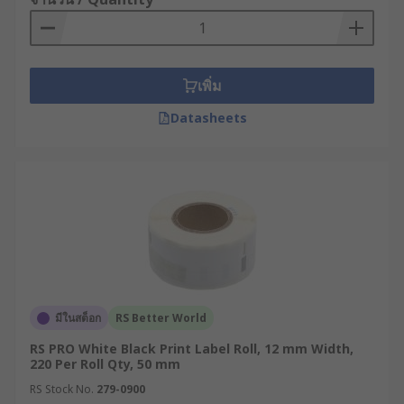
กระดาษรองหลัง (Liner หรือ Backing Paper) :
คือส่วนที่เคลือบซิลิโคน (Silicone-coated) เพื่อ
ให้สติ๊กเกอร์ลอกออกได้ง่าย และทำหน้าที่เป็น
ตัวนำพาสติ๊กเกอร์เข้าสู่เครื่องพิมพ์
เพิ่ม
สติ๊กเกอร์ Label ม้วน ออกแบบมาเพื่อการใช้งานที่
Datasheets
หลากหลาย ตั้งแต่การพิมพ์ฉลากที่อยู่ (Address
Labels) สำหรับการขนส่ง, การติดฉลากไฟล์เอกสารใน
สำนักงาน, ไปจนถึงการพิมพ์ฉลากข้อมูลสินค้าที่ซับ
ซ้อนในโรงงานอุตสาหกรรม ซึ่งรวมถึงบาร์โค้ด, QR
Code, วันที่ผลิต/หมดอายุ, และข้อมูลจำเพาะของ
ผลิตภัณฑ์
สติ๊กเกอร์ม้วนปะหน้าสำคัญ
อย่างไรในอุตสาหกรรม ?
มีในสต็อก
RS Better World
RS PRO White Black Print Label Roll, 12 mm Width,
220 Per Roll Qty, 50 mm
การระบุตัวตนและความถูกต้อง : หัวใจหลักของ
ม้วนใบปะหน้าคือการ "บอกว่าสิ่งนี้คืออะไร" ใน
RS Stock No.
279-0900