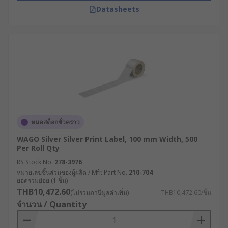
Datasheets
ที่ต้องเผชิญ
อุณหภูมิ : สินค้าต้องผ่านกระบวนการใดบ้าง ?
ห้องเย็น/แช่แข็ง (Cold Storage) : ต้องใช้
กาวสำหรับห้องเย็น (Freezer Grade
Adhesive)
ความร้อนสูง (High Heat) : เช่น ในห้อง
เครื่องยนต์ หรือกระบวนการอบ ต้องใช้กาว
หมดสต็อกชั่วคราว
และวัสดุที่ทนความร้อนสูง (เช่น PET)
WAGO Silver Silver Print Label, 100 mm Width, 500
ความชื้นและการสัมผัสน้ำ : สินค้าต้องแช่น้ำ,
Per Roll Qty
โดนฝน, หรืออยู่ในห้องที่มีไอน้ำหรือไม่ ?
RS Stock No.
278-3976
สารเคมีและน้ำมัน : ฉลากต้องสัมผัสกับตัวทำ
หมายเลขชิ้นส่วนของผู้ผลิต / Mfr. Part No.
210-704
ยอดรวมย่อย (1 ชิ้น)
ละลาย, น้ำมันเครื่อง, หรือสารทำความสะอาด
THB10,472.60
(ไม่รวมภาษีมูลค่าเพิ่ม)
THB10,472.60/ชิ้น
หรือไม่ ?
จำนวน / Quantity
แสง UV : ฉลากต้องติดภายนอกอาคาร
(Outdoor) หรือไม่ ซึ่งต้องเลือกวัสดุที่ทน UV เพื่อ