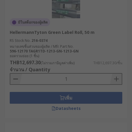
ของผู้ประกอบการ เลือกซื้อสินค้าได้สะดวกตลอด 24
ชั่วโมงบนเว็บไซต์ของเรา พร้อมบริการจัดส่งทั่ว
ประเทศไทย หากต้องการคำแนะนำเพิ่มเติมเกี่ยวกับ
มีในสต็อกของผู้ผลิต
การเลือกซื้อสติ๊กเกอร์ม้วนปะหน้าที่เหมาะสมกับ
อุตสาหกรรมของคุณ สามารถปรึกษาผู้เชี่ยวชาญด้าน
HellermannTyton Green Label Roll, 50 m
ผลิตภัณฑ์ของเราได้เลย
RS Stock No.
216-0374
หมายเลขชิ้นส่วนของผู้ผลิต / Mfr. Part No.
596-12170 TAGR1TD-1213-GN-1213-GN
ยอดรวมย่อย (1 ชิ้น)
THB12,697.30
(ไม่รวมภาษีมูลค่าเพิ่ม)
THB12,697.30/ชิ้น
จำนวน / Quantity
เพิ่ม
Datasheets