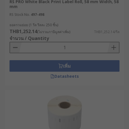
เปลี่ยนม้วนวัสดุในสายการผลิต ทำให้
RS PRO White Black Print Label Roll, 58 mm Width, 58
mm
กระบวนการทำงานต่อเนื่องไม่หยุดชะงัก เพิ่ม
RS Stock No.
ผลิตผลได้อย่างมหาศาล
497-498
การปฏิบัติตามกฎระเบียบ : หลายอุตสาหกรรมมี
ยอดรวมย่อย (1 รีล รีลละ 250 ชิ้น)
THB1,252.14
ข้อกำหนดเฉพาะเกี่ยวกับข้อมูลที่ต้องแสดงบน
(ไม่รวมภาษีมูลค่าเพิ่ม)
THB1,252.14/รีล
จำนวน / Quantity
ฉลาก เช่น สัญลักษณ์ GHS สำหรับสารเคมี,
ข้อมูลโภชนาการสำหรับอาหาร, หรือ
เครื่องหมาย CE สำหรับสินค้าอิเล็กทรอนิกส์
สติ๊กเกอร์ม้วนคุณภาพสูงช่วยให้มั่นใจว่าข้อมูล
เหล่านี้จะถูกพิมพ์อย่างคมชัดและติดทนนาน
เพิ่ม
ตลอดอายุการใช้งานของผลิตภัณฑ์
Datasheets
การสื่อสารข้อมูลสำคัญ : นอกเหนือจากข้อมูล
สินค้า สติ๊กเกอร์ใบปะหน้ายังใช้ในการสื่อสาร
ข้อมูลด้านความปลอดภัยและการใช้งาน เช่น
ป้ายเตือน "ระวังแตก", "ห้ามโยน", หรือป้ายบ่งชี้
ทั่วไปในโรงงาน เช่น 'Push or pull on a door'
(ผลัก/ดึง) หรือ 'Please keep window closed'
(กรุณาปิดหน้าต่าง)