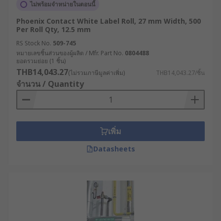
ไม่พร้อมจำหน่ายในตอนนี้
ม้วนปะหน้าเพื่อระบุชื่อแฟ้ม เอกสาร หรืออุปกรณ์
Phoenix Contact White Label Roll, 27 mm Width, 500
ในสำนักงาน เช่น “โปรดปิดหน้าต่าง” หรือ “Push
Per Roll Qty, 12.5 mm
/ Pull” เพื่อจัดระเบียบและสื่อสารภายในองค์กร
RS Stock No.
509-745
เลือกซื้อสติ๊กเกอร์ม้วนปะหน้า
หมายเลขชิ้นส่วนของผู้ผลิต / Mfr. Part No.
0804488
ยอดรวมย่อย (1 ชิ้น)
คุณภาพสูง จากแบรนด์ชั้นนำ
THB14,043.27
(ไม่รวมภาษีมูลค่าเพิ่ม)
THB14,043.27/ชิ้น
จำนวน / Quantity
ที่ RS
ผู้ประกอบการคนไหนกำลังมองหาแหล่งจำหน่ายกระ
ดาษลาเบลปะหน้าราคาคุ้มค่า และมีตัวเลือกครบครัน
เพิ่ม
ต้องมาที่ RS ผู้นำด้านโซลูชันอุตสาหกรรมและ
Datasheets
อิเล็กทรอนิกส์ เรามีสติ๊กเกอร์ม้วนปะหน้าหลากหลาย
วัสดุ รวมถึงจากแบรนด์ชั้นนำที่ได้มาตรฐานมาให้เลือก
ซื้ออย่างสะดวก เช่น
Brady
,
HellermannTyton
รวม
ถึงแบรนด์ของเราเองอย่าง
RS PRO
มีสติ๊กเกอร์ม้วนทั้ง
ราคาปลีกและราคาขายส่ง นอกจากนี้เรายังมี
จำหน่าย
อุปกรณ์ติดฉลาก
ครอบคลุมทุกความต้องการ