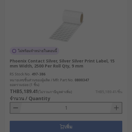
การเลือกสติ๊กเกอร์ม้วนที่ "ถูกต้อง" ไม่ใช่แค่การเลือก
ขนาดที่พอดี แต่คือการวิเคราะห์ปัจจัยแวดล้อมทั้งหมด
เพื่อให้ได้ฉลากที่ "ติดทนนาน" และ "ทำงานได้จริง"
ตลอดอายุการใช้งานของผลิตภัณฑ์ โดยมีวิธีการเลือก
หลัก ๆ ดังต่อไปนี้
ขั้นตอนที่ 1 : วิเคราะห์พื้นผิวที่จะติด
ไม่พร้อมจำหน่ายในตอนนี้
Phoenix Contact Silver, Silver Silver Print Label, 15
วัสดุของพื้นผิว : เป็นแก้ว, พลาสติก , โลหะ,
mm Width, 2500 Per Roll Qty, 9 mm
กระดาษแข็ง, หรือยาง
RS Stock No.
497-386
ลักษณะพื้นผิว : เรียบ (Flat), โค้ง (Curved), หรือ
หมายเลขชิ้นส่วนของผู้ผลิต / Mfr. Part No.
0800347
ยอดรวมย่อย (1 ชิ้น)
ขรุขระ (Textured)
THB5,189.41
(ไม่รวมภาษีมูลค่าเพิ่ม)
THB5,189.41/ชิ้น
พลังงานพื้นผิว (Surface Energy) : พลาสติกบาง
จำนวน / Quantity
ชนิด เช่น PE, PP มีพลังงานพื้นผิวต่ำ กาวทั่วไป
อาจยึดเกาะได้ไม่ดี ต้องใช้กาวชนิดพิเศษ (High-
Tack Adhesive)
เพิ่ม
ขั้นตอนที่ 2 : พิจารณาสภาพแวดล้อม