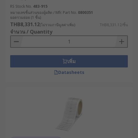
หรือกล่อง เพื่อแสดงวันผลิต ส่วนประกอบ และ
RS Stock No.
483-915
ข้อมูลโภชนาการ โดยสติ๊กเกอร์ต้องสามารถทน
หมายเลขชิ้นส่วนของผู้ผลิต / Mfr. Part No.
0800351
ความเย็นจากการแช่ตู้เย็นหรือแช่แข็งได้
ยอดรวมย่อย (1 ชิ้น)
THB8,331.12
(ไม่รวมภาษีมูลค่าเพิ่ม)
THB8,331.12/ชิ้น
อุตสาหกรรมยาและเครื่องสำอาง : ต้องใช้
จำนวน / Quantity
กระดาษสติ๊กเกอร์ม้วนที่มีความปลอดภัยสูงและ
ทนต่อสารเคมี เช่น แอลกอฮอล์หรือสารทำ
ละลาย พร้อมพิมพ์รหัส Lot Number และวัน
หมดอายุอย่างชัดเจน
เพิ่ม
อุตสาหกรรมโลจิสติกส์และคลังสินค้า : นิยมใช้
Datasheets
สติ๊กเกอร์แบบ Direct Thermal สำหรับพิมพ์ใบ
ปะหน้าพัสดุ , บาร์โค้ดสินค้า, และรหัสพาเลท
ช่วยให้กระบวนการจัดส่งมีความถูกต้องและ
ตรวจสอบได้
อุตสาหกรรมอิเล็กทรอนิกส์และชิ้นส่วน
เครื่องจักร : ใช้สติ๊กเกอร์แบบฟิล์มที่ทนความร้อน
สูง และไม่หลุดลอกง่าย แม้ติดอยู่บนผิวโลหะหรือ
พลาสติกในสายการผลิต
งานสำนักงานและเอกสารทั่วไป : ใช้สติ๊กเกอร์