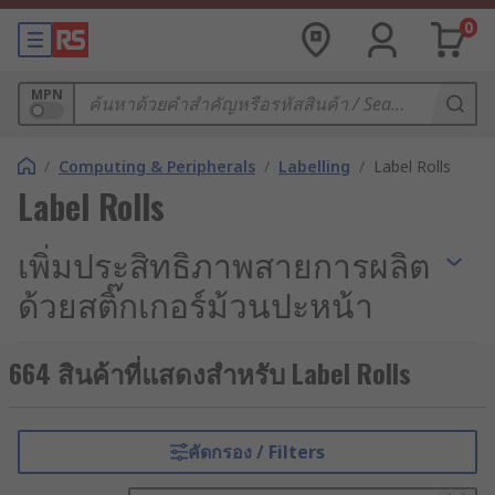
0
MPN
/
Computing & Peripherals
/
Labelling
/
Label Rolls
Label Rolls
เพิ่มประสิทธิภาพสายการผลิต
ด้วยสติ๊กเกอร์ม้วนปะหน้า
สติ๊กเกอร์ม้วนปะหน้าเป็นส่วนเล็ก ๆ ที่มีบทบาทสำคัญ
664 สินค้าที่แสดงสำหรับ Label Rolls
อย่างยิ่งในกระบวนการผลิตสินค้าและระบบโลจิสติกส์
ของทุกอุตสาหกรรม ตั้งแต่ขั้นตอนการระบุข้อมูลสินค้า
การจัดเก็บ ไปจนถึงการขนส่งถึงมือลูกค้า ป้ายฉลากที่
คัดกรอง / Filters
พิมพ์คมชัด ติดแน่น และทนต่อสภาพแวดล้อมได้ดี ไม่
เพียงช่วยให้การทำงานมีประสิทธิภาพขึ้น แต่ยังช่วย