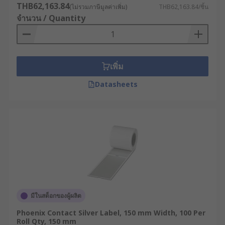
THB62,163.84
(ไม่รวมภาษีมูลค่าเพิ่ม)
THB62,163.84/ชิ้น
Direct Thermal (DT) : หากต้องการความ
จำนวน / Quantity
สะดวกและใช้ในงานอายุสั้น เช่น สติ๊กเกอร์ใบปะ
หน้าขนส่ง
Thermal Transfer (TT) : หากต้องการความ
ทนทานสูงสุด เช่น ฉลากสินค้า, ฉลากสินทรัพย์
เพิ่ม
วัสดุ : เลือกกระดาษสำหรับงานทั่วไป (Indoor)
Datasheets
หรือเลือกพลาสติก (PP, PET) สำหรับงานที่
ต้องการความทนทาน กันน้ำ หรือใช้งาน
ภายนอก (Outdoor)
ตัวอย่างการใช้งานสติ๊กเกอร์
ม้วนปะหน้าในอุตสาหกรรม
ต่าง ๆ
มีในสต็อกของผู้ผลิต
อุตสาหกรรมอาหารและเครื่องดื่ม : ใช้กระดาษ
Phoenix Contact Silver Label, 150 mm Width, 100 Per
ลาเบลสำหรับติดบนบรรจุภัณฑ์ เช่น ขวด ซอง
Roll Qty, 150 mm