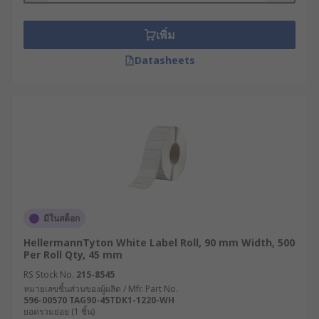
ป้องกันการซีดจาง
เพิ่ม
ขั้นตอนที่ 3: เลือกประเภทกาว
Datasheets
กาวถาวร (Permanent Adhesive) : เป็น
มาตรฐานทั่วไป ยึดติดแน่น ลอกออกได้ยาก
เหมาะสำหรับฉลากสินค้าและฉลากบ่งชี้ถาวร
กาวลอกออกได้ (Removable Adhesive) :
สามารถลอกออกได้โดยไม่ทิ้งคราบกาว เหมาะ
สำหรับติดไฟล์เอกสาร, ชั้นวางของ (Shelves),
หรือป้ายราคาชั่วคราว
กาวชนิดพิเศษ (Specialty Adhesive) : เช่น กาว
มีในสต็อก
สำหรับติดยางรถยนต์, กาวสำหรับพื้นผิวที่มีคราบ
HellermannTyton White Label Roll, 90 mm Width, 500
น้ำมัน, หรือกาวสำหรับติดบนพื้นผิวหยาบ
Per Roll Qty, 45 mm
ขั้นตอนที่ 4: เลือกระบบการพิมพ์และ
RS Stock No.
215-8545
หมายเลขชิ้นส่วนของผู้ผลิต / Mfr. Part No.
วัสดุ
596-00570 TAG90-45TDK1-1220-WH
ยอดรวมย่อย (1 ชิ้น)