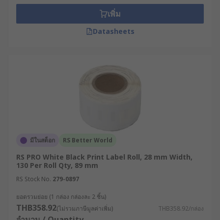
เพิ่ม
สติ๊กเกอร์ม้วนปะหน้า หรือที่เรียกกันทั่วไปว่า Label
Rolls Sticker, สติ๊กเกอร์แบบม้วน, หรือกระดาษลาเบล
Datasheets
คือวัสดุสำหรับการพิมพ์ฉลากที่อยู่ในรูปแบบม้วนซึ่งใช้
กับเครื่องพิมพ์ฉลาก (Label Printers) หรือเครื่องพิมพ์
บาร์โค้ด (Barcode Printers) โดยมีลักษณะเป็น
สติ๊กเกอร์ที่ถูกไดคัท (Die-cut) เป็นดวง ๆ และม้วนเข้า
แกน (Core) เพื่อให้สามารถป้อนเข้าสู่ระบบการพิมพ์ได้
อย่างต่อเนื่อง
องค์ประกอบหลักของสติ๊กเกอร์ม้วน 1 ดวง ประกอบ
ด้วย:
มีในสต็อก
RS Better World
RS PRO White Black Print Label Roll, 28 mm Width,
วัสดุผิวหน้า (Face Stock) : คือส่วนที่ใช้ในการ
130 Per Roll Qty, 89 mm
พิมพ์ข้อมูล อาจเป็นกระดาษ, พลาสติก (เช่น PP,
RS Stock No.
279-0897
PE, PET), หรือวัสดุพิเศษอื่น ๆ
ชั้นกาว (Adhesive) : คือส่วนที่ทำให้สติ๊กเกอร์ยึด
ยอดรวมย่อย (1 กล่อง กล่องละ 2 ชิ้น)
THB358.92
ติดกับพื้นผิวของผลิตภัณฑ์หรือบรรจุภัณฑ์
(ไม่รวมภาษีมูลค่าเพิ่ม)
THB358.92/กล่อง
จำนวน / Quantity