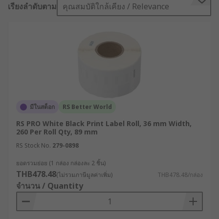
เรียงลำดับตาม
คุณสมบัติใกล้เคียง / Relevance
สร้างภาพลักษณ์ความเป็นมืออาชีพให้กับสินค้าและ
แบรนด์ในเวลาเดียวกัน
RS ในฐานะผู้นำด้านโซลูชันสำหรับอุตสาหกรรมและ
อิเล็กทรอนิกส์ เข้าใจถึงความท้าทายที่ธุรกิจต้องเผชิญ
จึงได้คัดสรรสติ๊กเกอร์ม้วนปะหน้าคุณภาพสูง ที่
ออกแบบมาเพื่อตอบโจทย์การใช้งานทั้งในภาค
อุตสาหกรรมและธุรกิจทั่วไปจากหลากหลายแบรนด์ชั้น
นำมาให้ผู้ประกอบการเลือกซื้อ รองรับการพิมพ์ได้
มีในสต็อก
RS Better World
หลายระบบ ไม่ว่าจะเป็น Direct Thermal หรือ
RS PRO White Black Print Label Roll, 36 mm Width,
Thermal Transfer พร้อมวัสดุให้เลือกหลากหลาย ทั้ง
260 Per Roll Qty, 89 mm
แบบกันน้ำ แบบเคลือบมัน และแบบม้วนขนาดใหญ่
RS Stock No.
279-0898
สำหรับการผลิตต่อเนื่อง เพื่อให้คุณมั่นใจได้ว่าฉลากทุก
ชิ้นจะสื่อสารข้อมูลได้อย่างชัดเจน ทนทาน และตรง
ยอดรวมย่อย (1 กล่อง กล่องละ 2 ชิ้น)
ตามมาตรฐานของงานอุตสาหกรรมทุกประเภท
THB478.48
(ไม่รวมภาษีมูลค่าเพิ่ม)
THB478.48/กล่อง
จำนวน / Quantity
สติ๊กเกอร์ม้วนปะหน้าคืออะไร
?