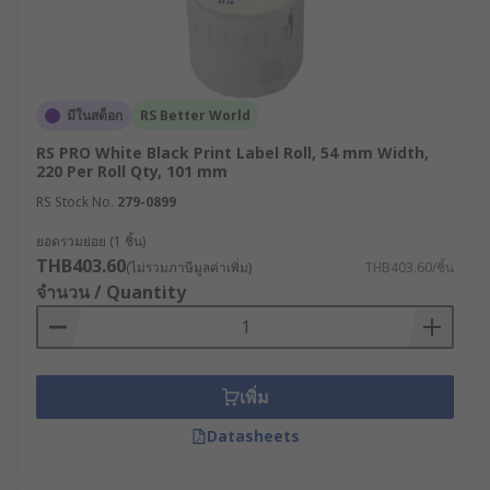
ร้อนในการพิมพ์ เหมาะกับงานระยะสั้น เช่น ใบ
ปะหน้าพัสดุ ฉลากขนส่ง
สติ๊กเกอร์ม้วนแบบ Thermal Transfer
(Thermal Transfer Label Roll) : ใช้ริบบิ้นหมึก
มีในสต็อก
RS Better World
ในการพิมพ์ เหมาะกับงานที่ต้องการความคงทน
RS PRO White Black Print Label Roll, 54 mm Width,
สูง เช่น ฉลากผลิตภัณฑ์อุตสาหกรรมหรือฉลาก
220 Per Roll Qty, 101 mm
สินค้าคงทน
RS Stock No.
279-0899
สติ๊กเกอร์ม้วนเคลือบพิเศษ (Premium Coated /
ยอดรวมย่อย (1 ชิ้น)
Waterproof Label Roll) : สำหรับสินค้าคุณภาพ
THB403.60
(ไม่รวมภาษีมูลค่าเพิ่ม)
THB403.60/ชิ้น
สูง หรือสินค้าที่ต้องอยู่ในสภาวะแวดล้อมรุนแรง
จำนวน / Quantity
เช่น โรงงานผลิตอาหารแช่แข็ง หรือพื้นที่เปียก
ชื้น
คู่มือการเลือกสติ๊กเกอร์ม้วน
เพิ่ม
ปะหน้าให้เหมาะกับความ
Datasheets
ต้องการ