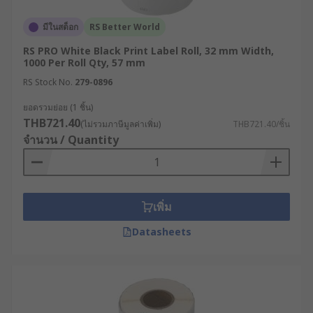
สติ๊กเกอร์ม้วนปะหน้ามีกี่
มีในสต็อก
RS Better World
ประเภท ?
RS PRO White Black Print Label Roll, 32 mm Width,
1000 Per Roll Qty, 57 mm
สติ๊กเกอร์ม้วนปะหน้ามีหลายประเภท ซึ่งแต่ละชนิด
RS Stock No.
279-0896
ออกแบบมาให้เหมาะกับงานเฉพาะทาง ดังนี้
ยอดรวมย่อย (1 ชิ้น)
THB721.40
(ไม่รวมภาษีมูลค่าเพิ่ม)
THB721.40/ชิ้น
สติ๊กเกอร์กระดาษ (Paper Label Roll) : เหมาะ
จำนวน / Quantity
กับงานทั่วไป เช่น ฉลากสินค้า ฉลากเอกสาร หรือ
ใบปะหน้าในงานขนส่ง พิมพ์ได้ทั้งระบบ
Thermal และ Inkjet ราคาประหยัด เหมาะกับ
งานปริมาณมาก
เพิ่ม
สติ๊กเกอร์ฟิล์ม (Film / Synthetic Label Roll) :
Datasheets
ผลิตจากวัสดุอย่าง PP, PET, หรือ Vinyl ที่มีความ
ทนทานสูง กันน้ำ กันรอยขีดข่วน เหมาะกับสินค้า
ที่ต้องแช่เย็น หรือใช้กลางแจ้ง
สติ๊กเกอร์ม้วนแบบ Direct Thermal (Direct
Thermal Label Roll) : ไม่ต้องใช้หมึก ใช้ความ