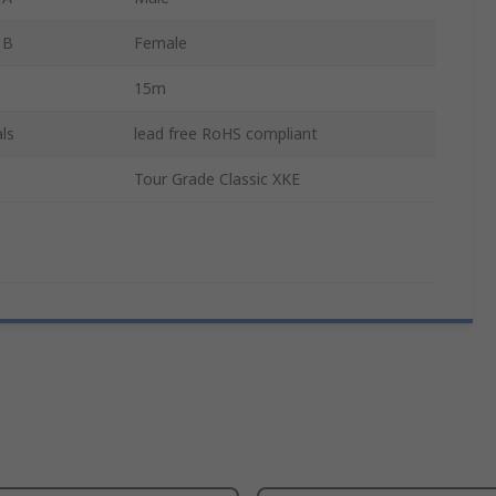
 B
Female
15m
ls
lead free RoHS compliant
Tour Grade Classic XKE