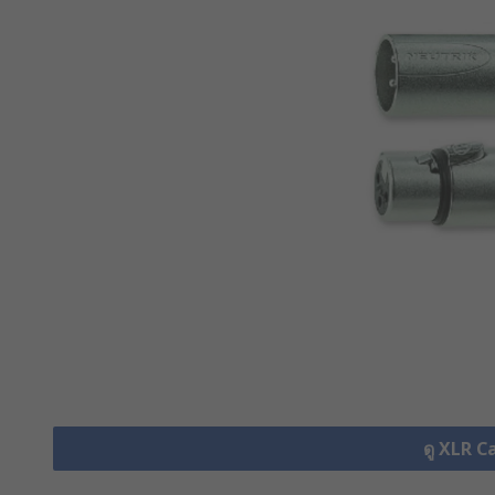
ดู XLR C