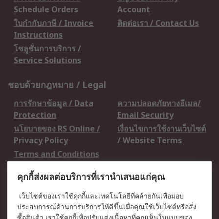
Schedule Orders
Account
ใบกำกับภาษี / Invoice
ติดต่อเรา / Contact Us
Instructions
โซลูชั่นการบริการ /
Service Solutions
ชอบด้วยกฎหมาย / Legal
การรักษาข้อมูล / Data
ความปลอดภัยทางอีเมล/
Protection
Email Security
นโยบายของ RS Online /
เงื่อนไขการใช้งานเว็บไซต์
Privacy Policy
/ Website Terms
Terms and Conditions
of Sale
คุกกี้ส่งผลต่อบริการที่เรานำเสนอแก่คุณ
เกี่ยวกับ RS / About RS
เว็บไซต์ของเราใช้คุกกี้และเทคโนโลยีที่คล้ายกันเพื่อมอบ
ประสบการณ์ด้านการบริการให้ดีขึ้นเมื่อคุณใช้เว็บไซต์หรือสั่ง
RS ทั่วโลก / RS
ข่าวประชาสัมพันธ์ / Press
ซื้อสินค้า เราใช้คุกกี้เพื่อปรับแต่งเนื้อหาที่คุณเห็นในแบบของ