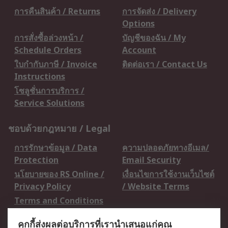
การคืนสินค้า / Returns
การจัดส่ง / Delivery
Options
การสั่งซื้อล่วงหน้า /
บัญชีของฉัน / My
Schedule Orders
Account
ใบกำกับภาษี / Invoice
ติดต่อเรา / Contact Us
Instructions
โซลูชั่นการบริการ /
Service Solutions
ชอบด้วยกฎหมาย / Legal
การรักษาข้อมูล / Data
ความปลอดภัยทางอีเมล/
Protection
Email Security
นโยบายของ RS Online /
เงื่อนไขการใช้งานเว็บไซต์
Privacy Policy
/ Website Terms
Terms and Conditions
of Sale
คุกกี้ส่งผลต่อบริการที่เรานำเสนอแก่คุณ