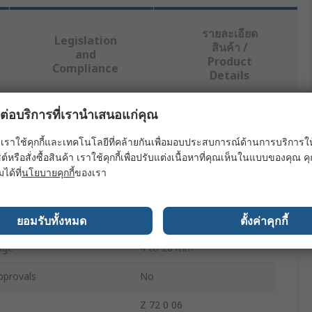
รายละเอียด
Legislation
สินค้า /
and
Product
Compliance
Details
ผลต่อบริการที่เรานำเสนอแก่คุณ
ย่างน้อยหนึ่งรายการ
เราใช้คุกกี้และเทคโนโลยีที่คล้ายกันเพื่อมอบประสบการณ์ด้านการบริการให้ดี
ต์หรือสั่งซื้อสินค้า เราใช้คุกกี้เพื่อปรับแต่งเนื้อหาที่คุณเห็นในแบบของคุณ
ค่า
มได้ที่
นโยบายคุกกี้
ของเรา
Wiha
e
Stripping Tool
ยอมรับทั้งหมด
ตั้งค่าคุกกี้
nge
4 to 28 mm
pprovals
No
Z 72 0 06