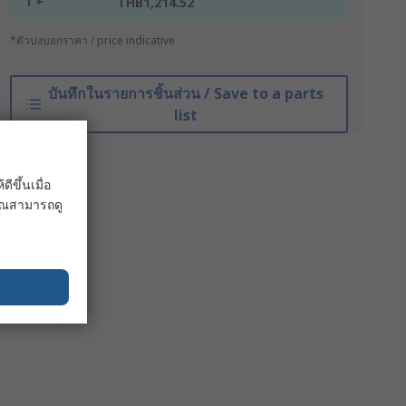
1 +
THB1,214.52
*ตัวบ่งบอกราคา / price indicative
บันทึกในรายการชิ้นส่วน / Save to a parts
list
ขึ้นเมื่อ
 คุณสามารถดู