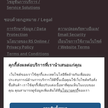
โซลูชั่นการบริการ /
Service Solutions
ชอบด้วยกฎหมาย / Legal
การรักษาข้อมูล / Data
ความปลอดภัยทางอีเมล/
Protection
Email Security
นโยบายของ RS Online /
เงื่อนไขการใช้งานเว็บไซต์
Privacy Policy
/ Website Terms
Terms and Conditions
of Sale
คุกกี้ส่งผลต่อบริการที่เรานำเสนอแก่คุณ
เกี่ยวกับ RS / About RS
เว็บไซต์ของเราใช้คุกกี้และเทคโนโลยีที่คล้ายกันเพื่อมอบ
ประสบการณ์ด้านการบริการให้ดีขึ้นเมื่อคุณใช้เว็บไซต์หรือสั่ง
RS ทั่วโลก / RS
ข่าวประชาสัมพันธ์ / Press
ซื้อสินค้า เราใช้คุกกี้เพื่อปรับแต่งเนื้อหาที่คุณเห็นในแบบของ
Worldwide
Centre
คุณ คุณสามารถดูข้อมูลเพิ่มเติมได้ที่
นโยบายคุกกี้
ของเรา
บริษัทในเครือ RS /
วิธีการชำระเงิน /
Corporate Group
Payment Details
เกี่ยวกับ RS / About RS
อาชีพที่ RS / Careers