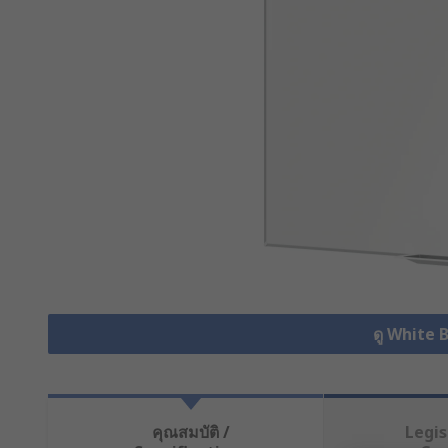
ดู White 
คุณสมบัติ /
Legis