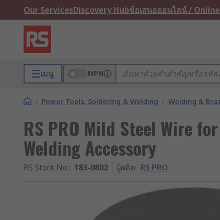
Our Services
Discovery Hub
ข้อเสนอออนไลน์ / Online
เมนู
MPN
/
Power Tools, Soldering & Welding
/
Welding & Bra
RS PRO Mild Steel Wire fo
Welding Accessory
RS Stock No.
:
183-0802
ผู้ผลิต
:
RS PRO