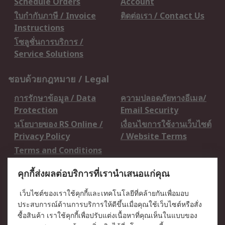
Schedule Orders
Account
ใบกำกับภาษี / Invoice
ติดต่อเรา / Contact Us
Instructions
โซลูชั่นการบริการ /
Service Solutions
ชอบด้วยกฎหมาย / Legal
การรักษาข้อมูล / Data
ความปลอดภัยทางอีเมล/
Protection
Email Security
นโยบายของ RS Online /
เงื่อนไขการใช้งานเว็บไซต์
Privacy Policy
/ Website Terms
Terms and Conditions
of Sale
คุกกี้ส่งผลต่อบริการที่เรานำเสนอแก่คุณ
เกี่ยวกับ RS / About RS
เว็บไซต์ของเราใช้คุกกี้และเทคโนโลยีที่คล้ายกันเพื่อมอบ
ประสบการณ์ด้านการบริการให้ดีขึ้นเมื่อคุณใช้เว็บไซต์หรือสั่ง
RS ทั่วโลก / RS
ข่าวประชาสัมพันธ์ / Press
ซื้อสินค้า เราใช้คุกกี้เพื่อปรับแต่งเนื้อหาที่คุณเห็นในแบบของ
Worldwide
Centre