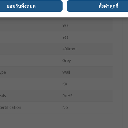
IP66
ยอมรับทั้งหมด
ตั้งค่าคุกกี้
Camlock
Yes
Yes
400mm
Grey
ype
Wall
KX
als
RoHS
ertification
No