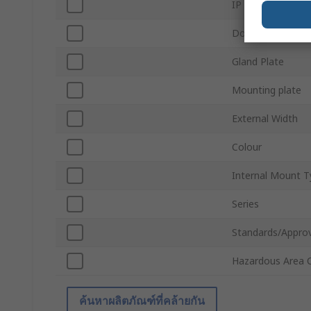
IP Rating
Door Lock Type
Gland Plate
Mounting plate
External Width
Colour
Internal Mount T
Series
Standards/Approv
Hazardous Area C
ค้นหาผลิตภัณฑ์ที่คล้ายกัน