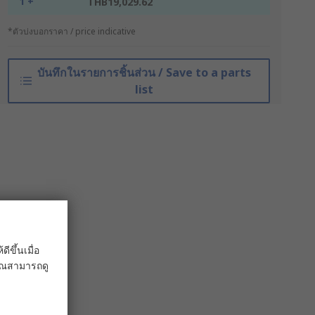
1 +
THB19,029.62
*ตัวบ่งบอกราคา / price indicative
บันทึกในรายการชิ้นส่วน / Save to a parts
list
ขึ้นเมื่อ
 คุณสามารถดู