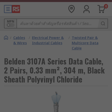
0
MPN
/
Cables
/
Electrical Power &
/
Twisted Pair &
& Wires
Industrial Cables
Multicore Data
Cable
Belden 3107A Series Data Cable,
2 Pairs, 0.33 mm², 304 m, Black
Sheath Polyvinyl Chloride