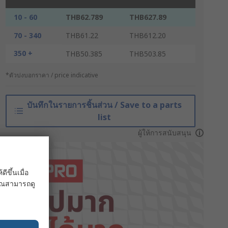
10 - 60
THB62.789
THB627.89
70 - 340
THB61.22
THB612.20
350 +
THB50.385
THB503.85
*ตัวบ่งบอกราคา / price indicative
บันทึกในรายการชิ้นส่วน / Save to a parts
list
ผู้ให้การสนับสนุน
ขึ้นเมื่อ
 คุณสามารถดู