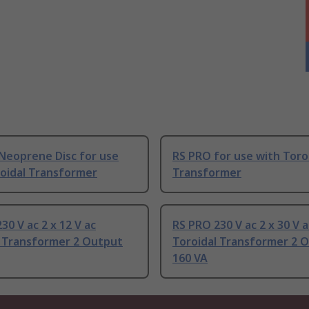
Neoprene Disc for use
RS PRO for use with Toro
roidal Transformer
Transformer
30 V ac 2 x 12 V ac
RS PRO 230 V ac 2 x 30 V a
l Transformer 2 Output
Toroidal Transformer 2 
160 VA