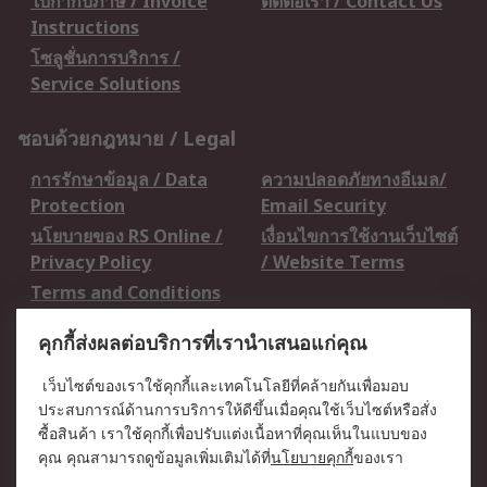
ใบกำกับภาษี / Invoice
ติดต่อเรา / Contact Us
Instructions
โซลูชั่นการบริการ /
Service Solutions
ชอบด้วยกฎหมาย / Legal
การรักษาข้อมูล / Data
ความปลอดภัยทางอีเมล/
Protection
Email Security
นโยบายของ RS Online /
เงื่อนไขการใช้งานเว็บไซต์
Privacy Policy
/ Website Terms
Terms and Conditions
of Sale
คุกกี้ส่งผลต่อบริการที่เรานำเสนอแก่คุณ
เกี่ยวกับ RS / About RS
เว็บไซต์ของเราใช้คุกกี้และเทคโนโลยีที่คล้ายกันเพื่อมอบ
ประสบการณ์ด้านการบริการให้ดีขึ้นเมื่อคุณใช้เว็บไซต์หรือสั่ง
RS ทั่วโลก / RS
ข่าวประชาสัมพันธ์ / Press
ซื้อสินค้า เราใช้คุกกี้เพื่อปรับแต่งเนื้อหาที่คุณเห็นในแบบของ
Worldwide
Centre
คุณ คุณสามารถดูข้อมูลเพิ่มเติมได้ที่
นโยบายคุกกี้
ของเรา
บริษัทในเครือ RS /
วิธีการชำระเงิน /