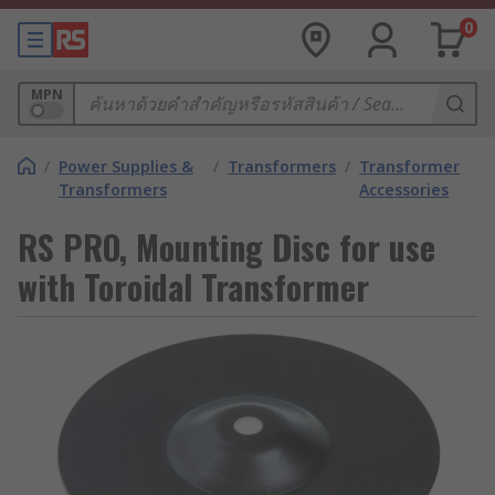
0
MPN
/
Power Supplies &
/
Transformers
/
Transformer
Transformers
Accessories
RS PRO, Mounting Disc for use
with Toroidal Transformer