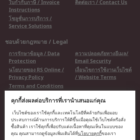
ใบกำกับภาษี / Invoice
ติดต่อเรา / Contact Us
Instructions
โซลูชั่นการบริการ /
Service Solutions
ชอบด้วยกฎหมาย / Legal
การรักษาข้อมูล / Data
ความปลอดภัยทางอีเมล/
Protection
Email Security
นโยบายของ RS Online /
เงื่อนไขการใช้งานเว็บไซต์
Privacy Policy
/ Website Terms
Terms and Conditions
of Sale
คุกกี้ส่งผลต่อบริการที่เรานำเสนอแก่คุณ
เกี่ยวกับ RS / About RS
เว็บไซต์ของเราใช้คุกกี้และเทคโนโลยีที่คล้ายกันเพื่อมอบ
ประสบการณ์ด้านการบริการให้ดีขึ้นเมื่อคุณใช้เว็บไซต์หรือสั่ง
RS ทั่วโลก / RS
ข่าวประชาสัมพันธ์ / Press
ซื้อสินค้า เราใช้คุกกี้เพื่อปรับแต่งเนื้อหาที่คุณเห็นในแบบของ
Worldwide
Centre
คุณ คุณสามารถดูข้อมูลเพิ่มเติมได้ที่
นโยบายคุกกี้
ของเรา
บริษัทในเครือ RS /
วิธีการชำระเงิน /