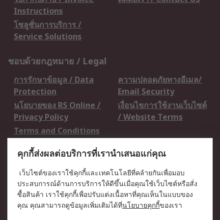
Instructions
โซลูชั่นการบริการ /
Service Solutions
ชอบด้วยกฎหมาย / Legal
การรักษาข้อมูล / Data
ความปลอดภัยทางอีเมล/
Protection
Email Security
นโยบายของ RS Online /
เงื่อนไขการใช้งานเว็บไซต์
Privacy Policy
/ Website Terms
Terms and Conditions
of Sale
คุกกี้ส่งผลต่อบริการที่เรานำเสนอแก่คุณ
เกี่ยวกับ RS / About RS
เว็บไซต์ของเราใช้คุกกี้และเทคโนโลยีที่คล้ายกันเพื่อมอบ
ประสบการณ์ด้านการบริการให้ดีขึ้นเมื่อคุณใช้เว็บไซต์หรือสั่ง
RS ทั่วโลก / RS
ข่าวประชาสัมพันธ์ / Press
ซื้อสินค้า เราใช้คุกกี้เพื่อปรับแต่งเนื้อหาที่คุณเห็นในแบบของ
Worldwide
Centre
คุณ คุณสามารถดูข้อมูลเพิ่มเติมได้ที่
นโยบายคุกกี้
ของเรา
บริษัทในเครือ RS /
วิธีการชำระเงิน /