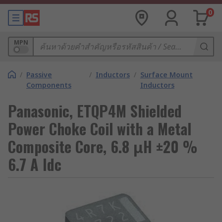
0
MPN
/
Passive
/
Inductors
/
Surface Mount
Components
Inductors
Panasonic, ETQP4M Shielded
Power Choke Coil with a Metal
Composite Core, 6.8 μH ±20 %
6.7 A Idc