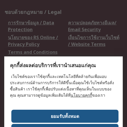
ชอบด้วยกฎหมาย / Legal
การรักษาข้อมูล / Data
ความปลอดภัยทางอีเมล/
Protection
Email Security
นโยบายของ RS Online /
เงื่อนไขการใช้งานเว็บไซต์
Privacy Policy
/ Website Terms
Terms and Conditions
of Sale
คุกกี้ส่งผลต่อบริการที่เรานำเสนอแก่คุณ
เกี่ยวกับ RS / About RS
เว็บไซต์ของเราใช้คุกกี้และเทคโนโลยีที่คล้ายกันเพื่อมอบ
ประสบการณ์ด้านการบริการให้ดีขึ้นเมื่อคุณใช้เว็บไซต์หรือสั่ง
RS ทั่วโลก / RS
ข่าวประชาสัมพันธ์ / Press
ซื้อสินค้า เราใช้คุกกี้เพื่อปรับแต่งเนื้อหาที่คุณเห็นในแบบของ
Worldwide
Centre
คุณ คุณสามารถดูข้อมูลเพิ่มเติมได้ที่
นโยบายคุกกี้
ของเรา
บริษัทในเครือ RS /
วิธีการชำระเงิน /
Corporate Group
Payment Details
เกี่ยวกับ RS / About RS
อาชีพที่ RS / Careers
ยอมรับทั้งหมด