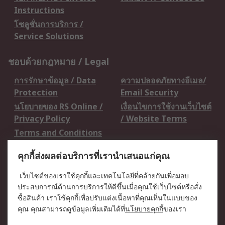
Instructions
โซลูชั่นการบริการ /
Service Solutions
ชอบด้วยกฎหมาย / Legal
การรักษาข้อมูล / Data
ความปลอดภัยทางอีเมล/
Protection
Email Security
นโยบายของ RS Online /
เงื่อนไขการใช้งานเว็บไซต์
Privacy Policy
/ Website Terms
Terms and Conditions
of Sale
คุกกี้ส่งผลต่อบริการที่เรานำเสนอแก่คุณ
เกี่ยวกับ RS / About RS
เว็บไซต์ของเราใช้คุกกี้และเทคโนโลยีที่คล้ายกันเพื่อมอบ
ประสบการณ์ด้านการบริการให้ดีขึ้นเมื่อคุณใช้เว็บไซต์หรือสั่ง
RS ทั่วโลก / RS
ข่าวประชาสัมพันธ์ / Press
ซื้อสินค้า เราใช้คุกกี้เพื่อปรับแต่งเนื้อหาที่คุณเห็นในแบบของ
Worldwide
Centre
คุณ คุณสามารถดูข้อมูลเพิ่มเติมได้ที่
นโยบายคุกกี้
ของเรา
บริษัทในเครือ RS /
วิธีการชำระเงิน /