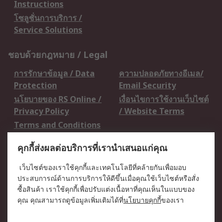
Instructions
โซลูชั่นการบริการ /
Service Solutions
ชอบด้วยกฎหมาย / Legal
การรักษาข้อมูล / Data
ความปลอดภัยทางอีเมล/
Protection
Email Security
นโยบายของ RS Online /
เงื่อนไขการใช้งานเว็บไซต์
Privacy Policy
/ Website Terms
Terms and Conditions
of Sale
คุกกี้ส่งผลต่อบริการที่เรานำเสนอแก่คุณ
เกี่ยวกับ RS / About RS
เว็บไซต์ของเราใช้คุกกี้และเทคโนโลยีที่คล้ายกันเพื่อมอบ
ประสบการณ์ด้านการบริการให้ดีขึ้นเมื่อคุณใช้เว็บไซต์หรือสั่ง
RS ทั่วโลก / RS
ข่าวประชาสัมพันธ์ / Press
ซื้อสินค้า เราใช้คุกกี้เพื่อปรับแต่งเนื้อหาที่คุณเห็นในแบบของ
Worldwide
Centre
คุณ คุณสามารถดูข้อมูลเพิ่มเติมได้ที่
นโยบายคุกกี้
ของเรา
บริษัทในเครือ RS /
วิธีการชำระเงิน /
Corporate Group
Payment Details