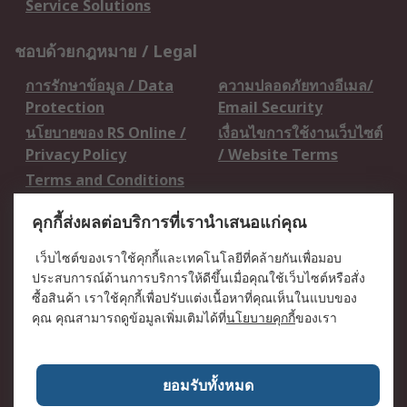
Service Solutions
ชอบด้วยกฎหมาย / Legal
การรักษาข้อมูล / Data
ความปลอดภัยทางอีเมล/
Protection
Email Security
นโยบายของ RS Online /
เงื่อนไขการใช้งานเว็บไซต์
Privacy Policy
/ Website Terms
Terms and Conditions
of Sale
คุกกี้ส่งผลต่อบริการที่เรานำเสนอแก่คุณ
เกี่ยวกับ RS / About RS
เว็บไซต์ของเราใช้คุกกี้และเทคโนโลยีที่คล้ายกันเพื่อมอบ
ประสบการณ์ด้านการบริการให้ดีขึ้นเมื่อคุณใช้เว็บไซต์หรือสั่ง
RS ทั่วโลก / RS
ข่าวประชาสัมพันธ์ / Press
ซื้อสินค้า เราใช้คุกกี้เพื่อปรับแต่งเนื้อหาที่คุณเห็นในแบบของ
Worldwide
Centre
คุณ คุณสามารถดูข้อมูลเพิ่มเติมได้ที่
นโยบายคุกกี้
ของเรา
บริษัทในเครือ RS /
วิธีการชำระเงิน /
Corporate Group
Payment Details
เกี่ยวกับ RS / About RS
อาชีพที่ RS / Careers
ยอมรับทั้งหมด