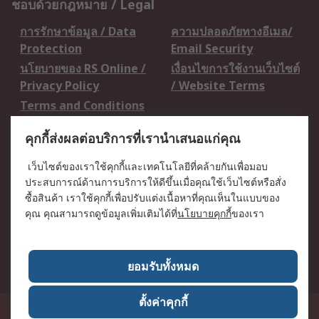
ชอบด้วยกฎหมาย / Legal
การรักษาข้อมูล / Data
ความปลอดภัยทางอีเมล/
Protection
Email Security
นโยบายของ RS Online /
เงื่อนไขการใช้งานเว็บไซต์
Privacy Policy
/ Website Terms
Terms and Conditions
of Sale
คุกกี้ส่งผลต่อบริการที่เรานำเสนอแก่คุณ
เกี่ยวกับ RS / About RS
เว็บไซต์ของเราใช้คุกกี้และเทคโนโลยีที่คล้ายกันเพื่อมอบ
ประสบการณ์ด้านการบริการให้ดีขึ้นเมื่อคุณใช้เว็บไซต์หรือสั่ง
RS ทั่วโลก / RS
ข่าวประชาสัมพันธ์ / Press
ซื้อสินค้า เราใช้คุกกี้เพื่อปรับแต่งเนื้อหาที่คุณเห็นในแบบของ
Worldwide
Centre
คุณ คุณสามารถดูข้อมูลเพิ่มเติมได้ที่
นโยบายคุกกี้
ของเรา
บริษัทในเครือ RS /
วิธีการชำระเงิน /
Corporate Group
Payment Details
เกี่ยวกับ RS / About RS
อาชีพที่ RS / Careers
ยอมรับทั้งหมด
ตั้งค่าคุกกี้
50 GMM Grammy Place, 19th Floor, Unit 1901-1904, Sukhumvit 21 Road
(Asoke), Klongtoey Nua, Wattana, Bangkok, Thailand 10110
RS