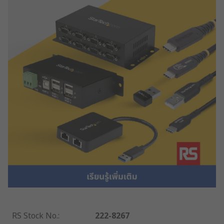
RS Stock No.
:
222-8267