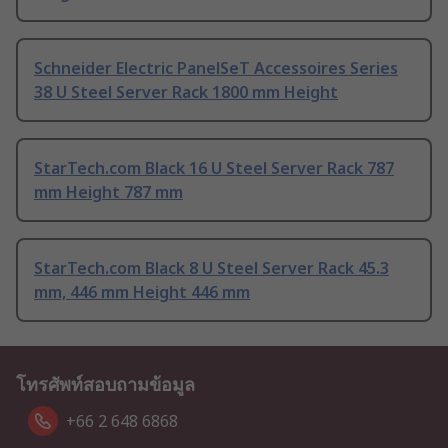
Schneider Electric PanelSeT Accessoires Series
38 U Steel Server Rack 1800 mm Height
StarTech.com Black 16 U Steel Server Rack 787
mm Height 787 mm
StarTech.com Black 8 U Steel Server Rack 45.3
mm, 446 mm Height 446 mm
โทรศัพท์สอบถามข้อมูล
+66 2 648 6868