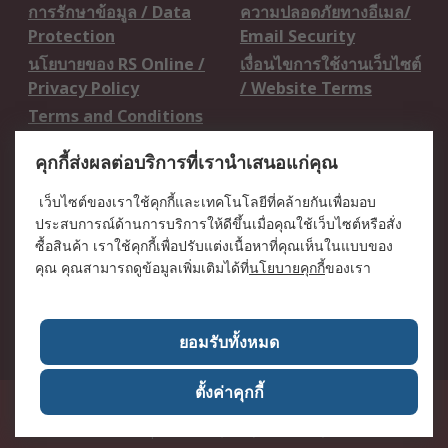
การรักษาข้อมูล / Data
ความปลอดภัยทางอีเมล/
Protection
Email Security
นโยบายของ RS Online /
เงื่อนไขการใช้งานเว็บไซต์
Privacy Policy
/ Website Terms
Terms and Conditions
of Sale
คุกกี้ส่งผลต่อบริการที่เรานำเสนอแก่คุณ
เกี่ยวกับ RS / About RS
เว็บไซต์ของเราใช้คุกกี้และเทคโนโลยีที่คล้ายกันเพื่อมอบ
ประสบการณ์ด้านการบริการให้ดีขึ้นเมื่อคุณใช้เว็บไซต์หรือสั่ง
RS ทั่วโลก / RS
ข่าวประชาสัมพันธ์ / Press
ซื้อสินค้า เราใช้คุกกี้เพื่อปรับแต่งเนื้อหาที่คุณเห็นในแบบของ
Worldwide
Centre
คุณ คุณสามารถดูข้อมูลเพิ่มเติมได้ที่
นโยบายคุกกี้
ของเรา
บริษัทในเครือ RS /
วิธีการชำระเงิน /
Corporate Group
Payment Details
เกี่ยวกับ RS / About RS
อาชีพที่ RS / Careers
ยอมรับทั้งหมด
ตั้งค่าคุกกี้
50 GMM Grammy Place, 19th Floor, Unit 1901-1904, Sukhumvit 21 Road
(Asoke), Klongtoey Nua, Wattana, Bangkok, Thailand 10110
RS
Components Co., Ltd. (Head Office)