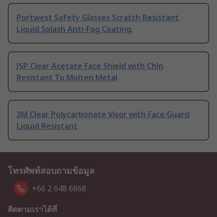
Portwest Safety Glasses Scratch Resistant
Liquid Splash Anti-Fog Coating,
JSP Clear Acetate Face Shield with Chin
Resistant To Molten Metal
3M Clear Polycarbonate Visor with Face Guard
Liquid Resistant
โทรศัพท์สอบถามข้อมูล
+66 2 648 6868
ติดตามเราได้ที่