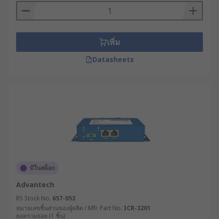
วิเคราะห์ความต้องการด้านการเชื่อมต่อ :
ประเมินว่าต้องการเชื่อมต่อผ่านช่องทางใดบ้าง
เช่น อีเทอร์เน็ต, 4G/5G, Wi-Fi หรือเทคโนโลยีอื่น
ๆ และต้องการระบบสำรองหรือไม่
เพิ่ม
กำหนดความต้องการด้านแบนด์วิดท์ : คำนวณ
Datasheets
ปริมาณข้อมูลที่จะถูกส่งผ่านอุปกรณ์เครือข่าย
โมเด็ม และจำนวนอุปกรณ์ที่จะเชื่อมต่อ เพื่อให้
แน่ใจว่าเราเตอร์มีประสิทธิภาพเพียงพอ
พิจารณาฟีเจอร์ด้านความปลอดภัย : ตรวจสอบว่า
เราเตอร์ไร้สายมีระบบความปลอดภัยที่จำเป็น
เช่น VPN, Firewall, การเข้ารหัสข้อมูล หรือ
ระบบตรวจจับและป้องกันการบุกรุก
ตรวจสอบการรองรับโปรโตคอลเฉพาะทาง : หาก
ระบบของคุณใช้โปรโตคอลเฉพาะทาง
มีในสต็อก
อุตสาหกรรม เช่น Modbus, Profinet หรือ OPC
Advantech
UA ควรเลือกโมเด็ม WiFi ที่รองรับหรือสามารถ
RS Stock No.
657-053
ปรับแต่งให้ทำงานร่วมกันได้
หมายเลขชิ้นส่วนของผู้ผลิต / Mfr. Part No.
ICR-3201
คำนึงถึงความง่ายในการบริหารจัดการ :
ยอดรวมย่อย (1 ชิ้น)