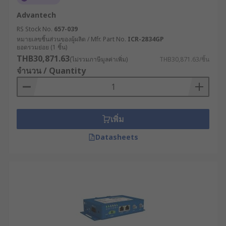
จัดการฟาร์มได้อย่างแม่นยำ ช่วยประหยัด
Advantech
ทรัพยากรและเพิ่มผลผลิต
RS Stock No.
657-039
หมายเลขชิ้นส่วนของผู้ผลิต / Mfr. Part No.
ICR-2834GP
RS จำหน่ายเราเตอร์
ยอดรวมย่อย (1 ชิ้น)
THB30,871.63
อินเทอร์เน็ตคุณภาพสูง ตอบ
(ไม่รวมภาษีมูลค่าเพิ่ม)
THB30,871.63/ชิ้น
จำนวน / Quantity
โจทย์อุตสาหกรรม
RS ผู้นำด้านโซลูชันอุตสาหกรรมและอิเล็กทรอนิกส์
เพิ่ม
เราคัดสรรเราเตอร์อินเทอร์เน็ตจากแบรนด์ชั้นนำที่ได้
มาตรฐานมาให้เลือกซื้ออย่างสะดวก เช่น RS PRO,
Datasheets
Helmholz GmbH & Co. KG, Phoenix Contact และอีก
มากมาย มีเราเตอร์ทั้งราคาส่งและปลีก ครอบคลุมทุก
ความต้องการของผู้ประกอบการ เลือกซื้อสินค้าได้
สะดวกตลอด 24 ชม. บนเว็บไซต์ของเรา พร้อมบริการ
จัดส่งทั่วประเทศไทย หรือปรึกษาผู้เชี่ยวชาญด้าน
ผลิตภัณฑ์ของเราเพื่อเลือกอุปกรณ์ให้เหมาะกับการใช้
งานในอุตสาหกรรมของคุณได้เลย