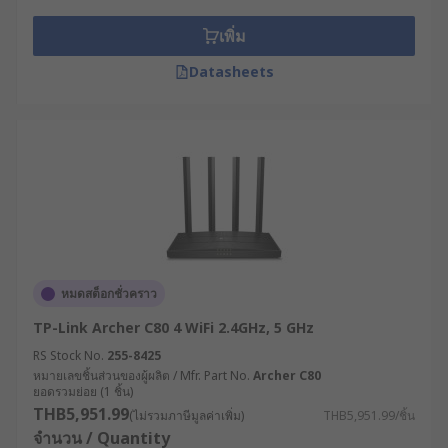
อินเทอร์เน็ตที่ใช้งาน ไม่ว่าจะเป็น 3G, 4G หรือ
5G เพื่อหลีกเลี่ยงปัญหาความล่าช้าหรือการเชื่อม
เพิ่ม
ต่อที่ไม่เสถียร
Datasheets
จำนวนอุปกรณ์ที่เชื่อมต่อ : พิจารณาจำนวน
อุปกรณ์ที่ต้องเชื่อมต่อพร้อมกัน เพื่อให้แน่ใจว่า
เราเตอร์สามารถจัดการกับปริมาณการใช้งานได้
โดยไม่เกิดปัญหา
คุณสมบัติด้านความปลอดภัย : เลือกเราเตอร์
กระจายสัญญาณ WiFi ที่มีระบบรักษาความ
ปลอดภัยที่แข็งแรง เช่น การเข้ารหัสแบบ WEP
หรือ WPA เพื่อปกป้องเครือข่ายของคุณจากการ
ถูกบุกรุก
หมดสต็อกชั่วคราว
ประเมินสภาพแวดล้อมการใช้งาน : พิจารณาว่า
TP-Link Archer C80 4 WiFi 2.4GHz, 5 GHz
เราเตอร์จะถูกติดตั้งในสภาพแวดล้อมแบบใด มี
RS Stock No.
255-8425
ความเสี่ยงต่อความร้อน ความชื้น ฝุ่น หรือการ
หมายเลขชิ้นส่วนของผู้ผลิต / Mfr. Part No.
Archer C80
ยอดรวมย่อย (1 ชิ้น)
สั่นสะเทือนหรือไม่ เพื่อเลือกเราเตอร์ที่มีระดับ
THB5,951.99
การป้องกัน (IP Rating) ที่เหมาะสม
(ไม่รวมภาษีมูลค่าเพิ่ม)
THB5,951.99/ชิ้น
จำนวน / Quantity