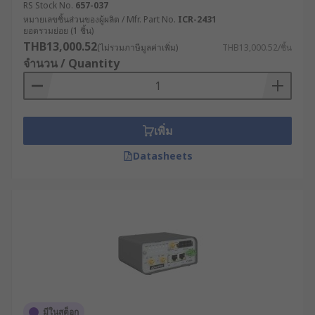
RS Stock No.
657-037
Execution System) ทำให้สามารถติดตามและ
หมายเลขชิ้นส่วนของผู้ผลิต / Mfr. Part No.
ICR-2431
ควบคุมกระบวนการผลิตได้แบบเรียลไทม์ แม้ใน
ยอดรวมย่อย (1 ชิ้น)
จุดที่การเดินสายเคเบิลทำได้ยาก
THB13,000.52
(ไม่รวมภาษีมูลค่าเพิ่ม)
THB13,000.52/ชิ้น
จำนวน / Quantity
พลังงานและสาธารณูปโภค : บริษัทผลิตไฟฟ้าใช้
เราเตอร์ความเร็วสูงที่มีระบบ Dual SIM เพื่อ
เชื่อมต่อกับกังหันลมที่ตั้งอยู่ในพื้นที่ห่างไกล ช่วย
ให้วิศวกรสามารถตรวจสอบประสิทธิภาพการ
เพิ่ม
ทำงานและทำการบำรุงรักษาเชิงป้องกันได้โดย
ไม่ต้องเดินทางไปยังสถานที่จริง
Datasheets
ขนส่งและโลจิสติกส์ : บริษัทขนส่งติดตั้งเราเตอร์
5G ในรถบรรทุกเพื่อติดตามตำแหน่ง, สภาพการ
จราจร และสถานะสินค้าแบบเรียลไทม์ ช่วยเพิ่ม
ประสิทธิภาพในการจัดเส้นทางและลดเวลาใน
การขนส่ง
เกษตรกรรมสมัยใหม่ : ฟาร์มอัจฉริยะใช้เราเตอร์
กระจายสัญญาณ WiFi เพื่อเชื่อมต่อกับเซ็นเซอร์ที่
ติดตามความชื้นในดิน อุณหภูมิ และระดับน้ำ
ทำให้สามารถควบคุมระบบชลประทานและการ
มีในสต็อก