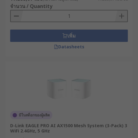
หลักการทำงานของเราเตอร์
จำนวน / Quantity
อินเทอร์เน็ต
เพิ่ม
เราเตอร์กระจายสัญญาณ WiFi ทำงานด้วยหลักการ
สำคัญที่เรียกว่า "การค้นหาเส้นทาง" (Routing) ซึ่ง
Datasheets
เป็นกระบวนการตัดสินใจเลือกเส้นทางที่เหมาะสมที่สุด
สำหรับการส่งข้อมูลจากต้นทางไปยังปลายทาง โดย
อาศัยโปรโตคอลการค้นหาเส้นทางต่าง ๆ เช่น OSPF,
BGP หรือ RIP
เมื่อข้อมูล (Data Packet) เข้ามาที่โมเด็ม เราเตอร์จะ
ทำการตรวจสอบที่อยู่ IP ปลายทาง จากนั้นจะตรวจสอบ
ตารางเส้นทาง (Routing Table) ที่บันทึกไว้ เพื่อระบุว่า
ควรส่งข้อมูลนี้ออกไปทางไหน ทั้งนี้ เราเตอร์จะ
มีในสต็อกของผู้ผลิต
พิจารณาปัจจัยต่าง ๆ เช่น จำนวนเครือข่ายที่ต้องผ่าน
(Hop Count) ความเร็วของเส้นทาง หรือสถานะของ
D-Link EAGLE PRO AI AX1500 Mesh System (3-Pack) 3
เส้นทางนั้น ๆ ว่ายังทำงานได้ดีหรือไม่
WiFi 2.4GHz, 5 GHz