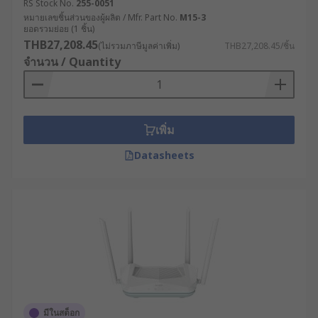
RS Stock No.
255-0051
สำหรับเราเตอร์เกรดอุตสาหกรรม ระบบการทำงานได้
หมายเลขชิ้นส่วนของผู้ผลิต / Mfr. Part No.
M15-3
ยอดรวมย่อย (1 ชิ้น)
รับการพัฒนาให้มีความซับซ้อนมากขึ้น โดยรองรับ
THB27,208.45
(ไม่รวมภาษีมูลค่าเพิ่ม)
THB27,208.45/ชิ้น
เทคโนโลยีการเชื่อมต่อที่หลากหลาย เช่น
จำนวน / Quantity
การเชื่อมต่อแบบ Dual WAN สำหรับความเสถียร
ในการเชื่อมต่อ
ระบบ Failover ที่สามารถสลับไปใช้ช่องทางการ
เพิ่ม
เชื่อมต่อสำรองได้โดยอัตโนมัติเมื่อเส้นทางหลักมี
ปัญหา
Datasheets
เทคโนโลยี SD-WAN ที่ช่วยบริหารจัดการแบนด์
วิดท์อย่างชาญฉลาด
ระบบความปลอดภัยแบบ Deep Packet
Inspection ที่ตรวจสอบเนื้อหาของข้อมูล เพื่อ
ป้องกันภัยคุกคามทางไซเบอร์
ประโยชน์ของเราเตอร์
อินเทอร์เน็ตที่ผู้ประกอบการ
มีในสต็อก