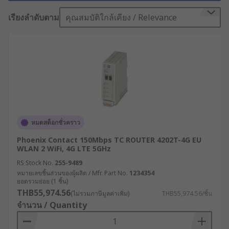
งานภาคอุตสาหกรรม ระบบเครือข่ายจึงต้องมีความ
เสถียร ปลอดภัย และพร้อมใช้งานตลอดเวลา “เราเตอร์
เรียงลำดับตาม
คุณสมบัติใกล้เคียง / Relevance
อินเทอร์เน็ต (Internet Router)” ที่ใช้งานในโรงงานจึง
ไม่สามารถเป็นแบบเดียวกับที่ใช้ในบ้านได้ เพราะสภาพ
แวดล้อมที่ต่างกัน ความต้องการที่เฉพาะทาง และ
ความสำคัญของข้อมูลที่ไหลเวียนในระบบต้องการ
อุปกรณ์ที่เชื่อถือได้ในระดับอุตสาหกรรม
เราเตอร์อินเทอร์เน็ตคืออะไร
?
หมดสต็อกชั่วคราว
Phoenix Contact 150Mbps TC ROUTER 4202T-4G EU
เราเตอร์อินเทอร์เน็ต หรือโมเด็มเราเตอร์ คืออุปกรณ์
WLAN 2 WiFi, 4G LTE 5GHz
เครือข่ายที่ช่วยให้เครื่องมือภายในอาคารสามารถ
RS Stock No.
255-9489
เชื่อมต่อกับอินเทอร์เน็ตได้ โดยโมเด็มเราเตอร์จะรวม
หมายเลขชิ้นส่วนของผู้ผลิต / Mfr. Part No.
1234354
ยอดรวมย่อย (1 ชิ้น)
ฟังก์ชันของโมเด็มและเราเตอร์ไว้ในอุปกรณ์เดียวกัน
THB55,974.56
(ไม่รวมภาษีมูลค่าเพิ่ม)
THB55,974.56/ชิ้น
โมเด็มทำหน้าที่รับบริการอินเทอร์เน็ตจากผู้ให้บริการ
จำนวน / Quantity
เข้ามายังบ้านหรือสำนักงาน จากนั้นข้อมูลจะถูกส่งต่อ
ไปยังเราเตอร์ ซึ่งจะกระจายสัญญาณอินเทอร์เน็ตให้แก่