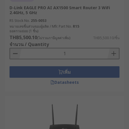
ควรรู้
D-Link EAGLE PRO AI AX1500 Smart Router 3 WiFi
2.4GHz, 5 GHz
RS Stock No.
255-0053
การลงทุนในโมเด็ม WiFi คุณภาพสูงสำหรับ
หมายเลขชิ้นส่วนของผู้ผลิต / Mfr. Part No.
R15
อุตสาหกรรม นำมาซึ่งประโยชน์มากมายที่ส่งผล
ยอดรวมย่อย (1 ชิ้น)
โดยตรงต่อประสิทธิภาพการดำเนินงานและความ
THB5,500.10
(ไม่รวมภาษีมูลค่าเพิ่ม)
THB5,500.10/ชิ้น
สามารถในการแข่งขันของธุรกิจ เช่น
จำนวน / Quantity
เพิ่มเสถียรภาพการเชื่อมต่อ : ลดการหยุดชะงัก
ของระบบที่อาจนำไปสู่ความเสียหายทางธุรกิจ
โดยเฉพาะในกระบวนการผลิตต่อเนื่องหากการ
เพิ่ม
ขาดการเชื่อมต่อแม้เพียงไม่กี่นาทีอาจส่งผลให้
Datasheets
เกิดความเสียหายมหาศาล
ยกระดับความปลอดภัยทางไซเบอร์ : ป้องกันการ
โจมตีทางไซเบอร์ที่มีเป้าหมายเป็นระบบ
อุตสาหกรรม ซึ่งมีแนวโน้มเพิ่มสูงขึ้นอย่างต่อ
เนื่อง ช่วยปกป้องทรัพย์สินทางปัญญาและข้อมูล
สำคัญ