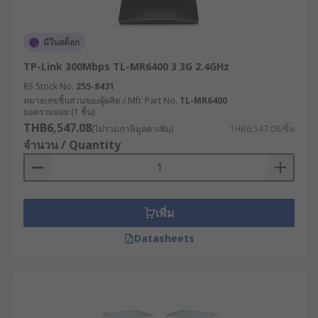
รองรับการขยายตัวของระบบ IoT : เชื่อมต่อกับ
อุปกรณ์และเซ็นเซอร์จำนวนมากในโรงงาน
อัจฉริยะ (Smart Factory) เพื่อเก็บข้อมูลและ
มีในสต็อก
ควบคุมการทำงานได้อย่างมีประสิทธิภาพ
TP-Link 300Mbps TL-MR6400 3 3G 2.4GHz
ลดค่าใช้จ่ายในระยะยาว : แม้จะมีต้นทุนเริ่มต้นที่
RS Stock No.
255-8431
สูงกว่า แต่ด้วยความทนทานและประสิทธิภาพที่
หมายเลขชิ้นส่วนของผู้ผลิต / Mfr. Part No.
TL-MR6400
เหนือกว่า จึงช่วยลดค่าใช้จ่ายในการบำรุงรักษา
ยอดรวมย่อย (1 ชิ้น)
และการเปลี่ยนอุปกรณ์ในระยะยาว
THB6,547.08
(ไม่รวมภาษีมูลค่าเพิ่ม)
THB6,547.08/ชิ้น
จำนวน / Quantity
สนับสนุนระบบควบคุมระยะไกล : เปิดโอกาสให้
วิศวกรและผู้เชี่ยวชาญสามารถเข้าถึงและ
ควบคุมระบบจากระยะไกลได้อย่างปลอดภัย ลด
ความจำเป็นในการเดินทางและเพิ่มความรวดเร็ว
เพิ่ม
ในการแก้ไขปัญหา
Datasheets
รองรับเทคโนโลยีอนาคต : พร้อมสำหรับการอัป
เกรดและรองรับเทคโนโลยีใหม่ ๆ เช่น 5G, Edge
Computing หรือ AI ที่จะเข้ามามีบทบาทสำคัญ
ในภาคอุตสาหกรรมมากขึ้นในอนาคต