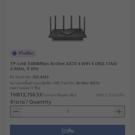
รองรับโปรโตคอล VPN หลากหลาย เช่น IPsec,
OpenVPN, PPTP ช่วยสร้างการเชื่อมต่อที่
ปลอดภัยระหว่างสาขาหรือกับสำนักงานใหญ่
เราเตอร์ SD-WAN : ใช้เทคโนโลยี Software-
Defined WAN ในการบริหารจัดการแบนด์วิดท์
อย่างชาญฉลาด เลือกเส้นทางการส่งข้อมูลตาม
ลักษณะของแอปพลิเคชันและสภาพเครือข่ายใน
มีในสต็อก
แต่ละขณะ
TP-Link 5400Mbps Archer AX73 4 WiFi 6 (802.11Ax)
2.4GHz, 5 GHz
เราเตอร์ Edge Computing : นอกจากทำหน้าที่
เป็นเราเตอร์ WiFi แล้ว ยังมีความสามารถในการ
RS Stock No.
255-8423
หมายเลขชิ้นส่วนของผู้ผลิต / Mfr. Part No.
ประมวลผลข้อมูล ณ จุดที่เกิดข้อมูล (Edge) ลด
Archer AX73
ยอดรวมย่อย (1 ชิ้น)
การส่งข้อมูลไปยังศูนย์ข้อมูลกลาง เหมาะสำหรับ
THB13,756.53
(ไม่รวมภาษีมูลค่าเพิ่ม)
THB13,756.53/ชิ้น
ระบบ IoT ที่ต้องการการตอบสนองแบบเรียลไทม์
จำนวน / Quantity
เราเตอร์ PoE (Power over Ethernet ): สามารถ
จ่ายไฟผ่านสายแลนให้แก่อุปกรณ์ปลายทาง เช่น
กล้อง IP, จุดกระจายสัญญาณไร้สาย หรือ
โทรศัพท์ VoIP ช่วยลดความซับซ้อนในการเดิน
เพิ่ม