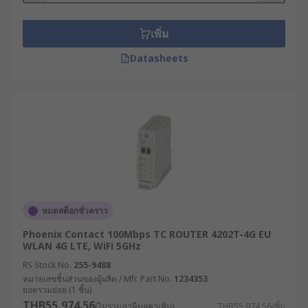
อุปกรณ์ WiFi ต่าง ๆ เช่น แล็ปท็อปหรือสมาร์ตโฟน การ
เชื่อมต่ออินเทอร์เน็ตนี้ประกอบด้วยข้อมูลแพ็กเก็ต เช่น
เพิ่ม
อีเมลหรือหน้าเว็บไซต์ ซึ่งมี IP Address ระบุปลายทาง
ของข้อมูลให้เราเตอร์ทราบ
Datasheets
นอกจากการกระจายสัญญาณแล้ว โมเด็มเราเตอร์ยัง
มีหน้าที่ในการกำหนด IP Address ให้แก่อุปกรณ์
ภายในเครือข่าย, วางเส้นทางของข้อมูล, ควบคุมความ
ปลอดภัยของระบบด้วย Firewall หรือ VPN และแบ่ง
เครือข่ายย่อย (Segmenting) เพื่อเพิ่มความปลอดภัย
และประสิทธิภาพ
สำหรับเราเตอร์ในบ้านหรือสำนักงานขนาดเล็กนั้น มัก
หมดสต็อกชั่วคราว
ใช้เพียงเพื่อส่งต่อ IP แพ็กเก็ตระหว่างคอมพิวเตอร์กับ
อินเทอร์เน็ต แต่ในธุรกิจขนาดใหญ่จะต้องใช้เราเตอร์
Phoenix Contact 100Mbps TC ROUTER 4202T-4G EU
ระดับองค์กรที่มีความสามารถมากกว่า เพื่อส่งข้อมูลไป
WLAN 4G LTE, WiFi 5GHz
ในพื้นที่กว้างหรือ WAN (Wide Area Network) ซึ่ง
RS Stock No.
255-9488
ข้อมูลอาจต้องผ่านเราเตอร์หลายตัวก่อนถึงปลายทาง
หมายเลขชิ้นส่วนของผู้ผลิต / Mfr. Part No.
1234353
ยอดรวมย่อย (1 ชิ้น)
IP สุดท้าย
THB55,974.56
(ไม่รวมภาษีมูลค่าเพิ่ม)
THB55,974.56/ชิ้น