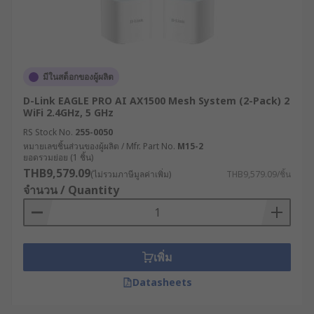
เราเตอร์อินเทอร์เน็ตมีกี่
ประเภท ?
เราเตอร์ไร้สายสำหรับอุตสาหกรรมมีหลากหลาย
มีในสต็อกของผู้ผลิต
ประเภทที่ออกแบบมาเพื่อตอบสนองความต้องการ
D-Link EAGLE PRO AI AX1500 Mesh System (2-Pack) 2
เฉพาะทางที่แตกต่างกัน
WiFi 2.4GHz, 5 GHz
เราเตอร์เซลลูลาร์ (Cellular Router) : เราเตอร์
RS Stock No.
255-0050
หมายเลขชิ้นส่วนของผู้ผลิต / Mfr. Part No.
M15-2
ประเภทนี้ใช้เครือข่าย 4G/5G ในการเชื่อมต่อ
ยอดรวมย่อย (1 ชิ้น)
อินเทอร์เน็ต เหมาะสำหรับพื้นที่ห่างไกลหรือที่
THB9,579.09
(ไม่รวมภาษีมูลค่าเพิ่ม)
THB9,579.09/ชิ้น
ไม่มีโครงสร้างพื้นฐานด้านการสื่อสารแบบใช้
จำนวน / Quantity
สาย หรือต้องการความยืดหยุ่นในการติดตั้ง
เราเตอร์แบบ Dual SIM : เราเตอร์ WiFi แบบที่มา
พร้อมช่องใส่ซิมการ์ด 2 ช่อง สามารถสลับการ
เชื่อมต่อระหว่างผู้ให้บริการได้โดยอัตโนมัติเมื่อ
เพิ่ม
เครือข่ายหลักมีปัญหา เพิ่มความเสถียรในการ
Datasheets
เชื่อมต่อ
เราเตอร์ VPN : มีฟังก์ชัน VPN แบบครบวงจร