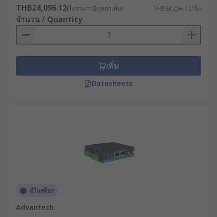
THB24,096.12
พิจารณาว่าเราเตอร์มีระบบบริหารจัดการที่ใช้
(ไม่รวมภาษีมูลค่าเพิ่ม)
THB24,096.12/ชิ้น
จำนวน / Quantity
งานง่ายหรือไม่ สามารถจัดการผ่านเว็บอินเท
อร์เฟซหรือซอฟต์แวร์จัดการแบบรวมศูนย์ได้หรือ
ไม่
ประเมินความคุ้มค่าในระยะยาว : นอกจากราคา
เพิ่ม
ซื้อแล้ว ควรพิจารณาต้นทุนการใช้งานตลอดอายุ
การใช้งาน (TCO) ซึ่งรวมถึงค่าบำรุงรักษา, การ
Datasheets
อัพเกรดซอฟต์แวร์ และการสนับสนุนทางเทคนิค
ตัวอย่างการใช้เราเตอร์
อินเทอร์เน็ตในอุตสาหกรรม
ต่าง ๆ
อุตสาหกรรมการผลิต : โรงงานผลิตชิ้นส่วนยาน
ยนต์ชั้นนำใช้เราเตอร์ 4G พร้อมระบบ VPN เพื่อ
มีในสต็อก
เชื่อมต่อเครื่องจักร CNC และหุ่นยนต์
Advantech
อุตสาหกรรมเข้ากับระบบ MES (Manufacturing