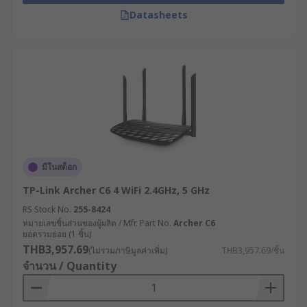
สายไฟ
Datasheets
เราเตอร์ทางรถไฟ (Railway Router) : ออกแบบ
เฉพาะสำหรับระบบขนส่งทางราง รองรับ
มาตรฐาน EN 50155 ทนต่อการสั่นสะเทือนสูง
และมีระบบจัดการการเชื่อมต่อที่รองรับการ
เคลื่อนที่ความเร็วสูง
คู่มือการเลือกเราเตอร์
อินเทอร์เน็ตให้เหมาะกับ
ความต้องการ
มีในสต็อก
TP-Link Archer C6 4 WiFi 2.4GHz, 5 GHz
พื้นที่ครอบคลุม : ตรวจสอบให้แน่ใจว่าเราเตอร์
RS Stock No.
255-8424
หมายเลขชิ้นส่วนของผู้ผลิต / Mfr. Part No.
Archer C6
สามารถกระจายสัญญาณได้ครอบคลุมพื้นที่อยู่
ยอดรวมย่อย (1 ชิ้น)
อาศัยหรือพื้นที่ทำงานของคุณอย่างเพียงพอ เพื่อ
THB3,957.69
(ไม่รวมภาษีมูลค่าเพิ่ม)
THB3,957.69/ชิ้น
ให้การใช้งาน WiFi เป็นไปอย่างมีประสิทธิภาพ
จำนวน / Quantity
ความเร็วที่รองรับ : ตรวจสอบว่าเราเตอร์
อินเทอร์เน็ตสามารถรองรับความเร็วของบริการ