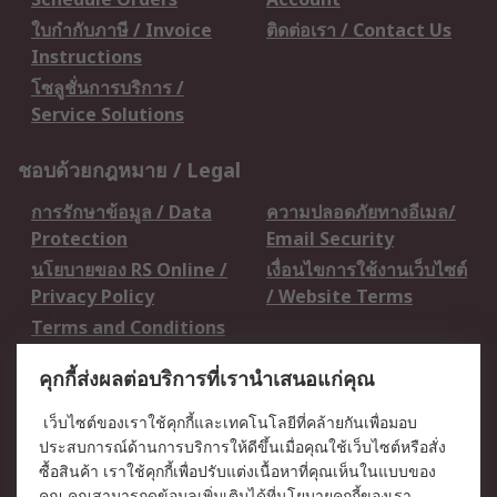
ใบกำกับภาษี / Invoice
ติดต่อเรา / Contact Us
Instructions
โซลูชั่นการบริการ /
Service Solutions
ชอบด้วยกฎหมาย / Legal
การรักษาข้อมูล / Data
ความปลอดภัยทางอีเมล/
Protection
Email Security
นโยบายของ RS Online /
เงื่อนไขการใช้งานเว็บไซต์
Privacy Policy
/ Website Terms
Terms and Conditions
of Sale
คุกกี้ส่งผลต่อบริการที่เรานำเสนอแก่คุณ
เกี่ยวกับ RS / About RS
เว็บไซต์ของเราใช้คุกกี้และเทคโนโลยีที่คล้ายกันเพื่อมอบ
ประสบการณ์ด้านการบริการให้ดีขึ้นเมื่อคุณใช้เว็บไซต์หรือสั่ง
RS ทั่วโลก / RS
ข่าวประชาสัมพันธ์ / Press
ซื้อสินค้า เราใช้คุกกี้เพื่อปรับแต่งเนื้อหาที่คุณเห็นในแบบของ
Worldwide
Centre
คุณ คุณสามารถดูข้อมูลเพิ่มเติมได้ที่
นโยบายคุกกี้
ของเรา