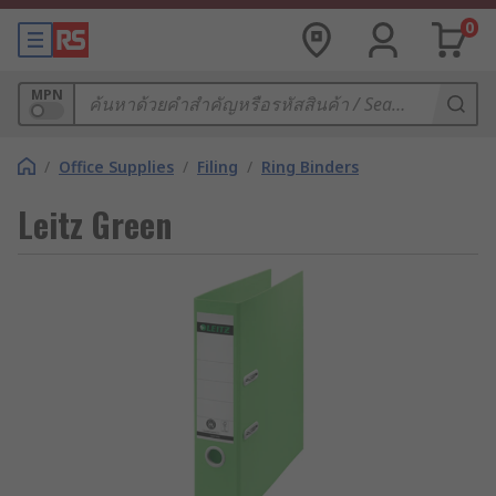
0
MPN
/
Office Supplies
/
Filing
/
Ring Binders
Leitz Green