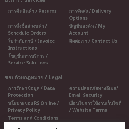
บริการ / Services
การคืนสินค้า / Returns
การจัดส่ง / Delivery
Options
การสั่งซื้อล่วงหน้า /
บัญชีของฉัน / My
Schedule Orders
Account
ใบกำกับภาษี / Invoice
ติดต่อเรา / Contact Us
Instructions
โซลูชั่นการบริการ /
Service Solutions
ชอบด้วยกฎหมาย / Legal
การรักษาข้อมูล / Data
ความปลอดภัยทางอีเมล/
Protection
Email Security
นโยบายของ RS Online /
เงื่อนไขการใช้งานเว็บไซต์
Privacy Policy
/ Website Terms
Terms and Conditions
of Sale