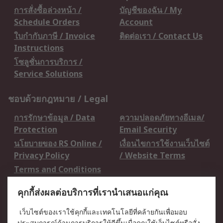
การสั่งซื้อล่วงหน้า /
บัญชีของฉัน / My
Schedule Orders
Account
ใบกำกับภาษี / Invoice
ติดต่อเรา / Contact Us
Instructions
โซลูชั่นการบริการ /
Service Solutions
ชอบด้วยกฎหมาย / Legal
การรักษาข้อมูล / Data
ความปลอดภัยทางอีเมล/
Protection
Email Security
นโยบายของ RS Online /
เงื่อนไขการใช้งานเว็บไซต์
Privacy Policy
/ Website Terms
Terms and Conditions
of Sale
คุกกี้ส่งผลต่อบริการที่เรานำเสนอแก่คุณ
เกี่ยวกับ RS / About RS
เว็บไซต์ของเราใช้คุกกี้และเทคโนโลยีที่คล้ายกันเพื่อมอบ
ประสบการณ์ด้านการบริการให้ดีขึ้นเมื่อคุณใช้เว็บไซต์หรือสั่ง