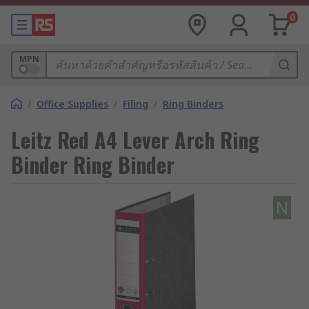
0
MPN
/
Office Supplies
/
Filing
/
Ring Binders
Leitz Red A4 Lever Arch Ring
Binder Ring Binder
N