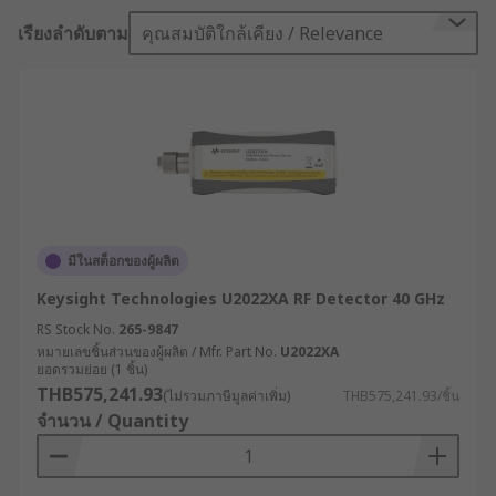
RF detectors are used primarily to measure and
เรียงลำดับตาม
คุณสมบัติใกล้เคียง / Relevance
control RF power in wireless systems.
Different types of RF Detectors
There are two basic types
• Logarithmic type: converts the input RF power
into a dc voltage proportional to the log of the
input
มีในสต็อกของผู้ผลิต
• RMS type: creates a dc output proportional to
Keysight Technologies U2022XA RF Detector 40 GHz
the RMS value of the signal
RS Stock No.
265-9847
หมายเลขชิ้นส่วนของผู้ผลิต / Mfr. Part No.
U2022XA
Selecting the right RF detector
ยอดรวมย่อย (1 ชิ้น)
THB575,241.93
(ไม่รวมภาษีมูลค่าเพิ่ม)
THB575,241.93/ชิ้น
The type of RF signal to be measured is the most
จำนวน / Quantity
important determining factor in the type of
detector to use. For most general power
measurement and control applications, the log