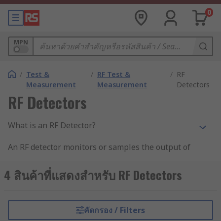
0
MPN
/
Test &
/
RF Test &
/
RF
Measurement
Measurement
Detectors
RF Detectors
What is an RF Detector?
An RF detector monitors or samples the output of
an RF circuit and develops a dc output voltage
proportional to the power at that point. RF power,
4 สินค้าที่แสดงสำหรับ RF Detectors
rather than voltage is the primary measure of a
wireless signal. In a receiver, signal strength is a
key factor in maintain reliable communications.
คัดกรอง / Filters