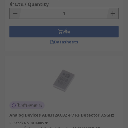
จำนวน / Quantity
• Materials Analysis
• Healthcare
เพิ่ม
• Security systems
Datasheets
• Traffic management
RF detectors are an ideal tool for the
measurement of radio frequency (RF) signals as
they locate all RF signals.
ไม่พร้อมจำหน่าย
Analog Devices AD8312ACBZ-P7 RF Detector 3.5GHz
RS Stock No.
810-0057P