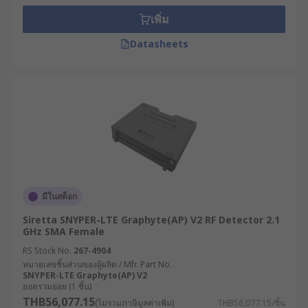
type is the most useful. For pulsed RF signals, the
เพิ่ม
log type is also best because of the fast response
Datasheets
times available. Applications where the signal
has a high or varying crest factor (measure of a
waveform, ratio of the peak values to RMS value
of the signal) the RMS type is better.
Applications include
• Transmit/Receive Power Measurement
• Input Protection
มีในสต็อก
• Return Loss Measurement
Siretta SNYPER-LTE Graphyte(AP) V2 RF Detector 2.1
GHz SMA Female
• RF Pulse Detection
RS Stock No.
267-4904
หมายเลขชิ้นส่วนของผู้ผลิต / Mfr. Part No.
SNYPER-LTE Graphyte(AP) V2
• Precise RF Power Measurement in Test and
ยอดรวมย่อย (1 ชิ้น)
Measurement
THB56,077.15
(ไม่รวมภาษีมูลค่าเพิ่ม)
THB56,077.15/ชิ้น